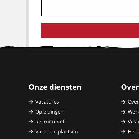
Site
footer
Onze diensten
Over
Vacatures
Over
Opleidingen
Werk
Recruitment
Vest
Vacature plaatsen
Het 