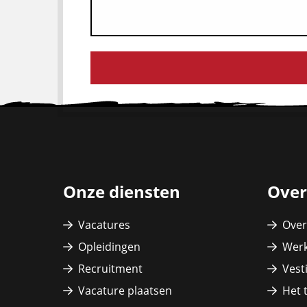
Site
footer
Onze diensten
Over
Vacatures
Over
Opleidingen
Werk
Recruitment
Vest
Vacature plaatsen
Het 