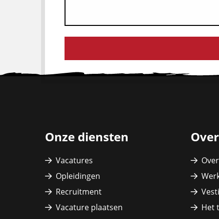
Site
footer
Onze diensten
Over
Vacatures
Over
Opleidingen
Werk
Recruitment
Vest
Vacature plaatsen
Het 