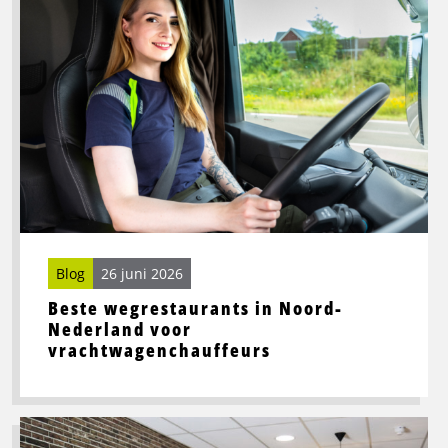
meer
over
Beste
wegrestaurants
in
Noord-
Nederland
voor
vrachtwagenchauffeurs
Blog
26 juni 2026
Beste wegrestaurants in Noord-
Nederland voor
vrachtwagenchauffeurs
Lees