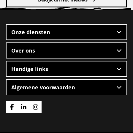
Site
footer
Onze diensten
Over ons
Handige links
Algemene voorwaarden
Ga
Ga
Ga
naar
naar
naar
Facebook
Linkedin
Instagram