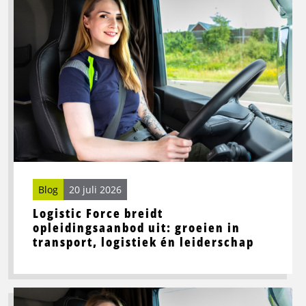
meer
over
Logistic
Force
breidt
opleidingsaanbod
uit:
groeien
in
transport,
logistiek
én
Blog
20 juli 2026
leiderschap
Logistic Force breidt
opleidingsaanbod uit: groeien in
transport, logistiek én leiderschap
Lees