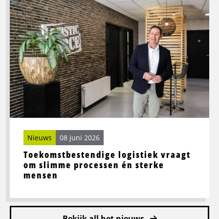
meer
over
Toekomstbestendige
logistiek
vraagt
om
slimme
processen
én
sterke
mensen
Nieuws
08 juni 2026
Toekomstbestendige logistiek vraagt
om slimme processen én sterke
mensen
Bekijk all het nieuws