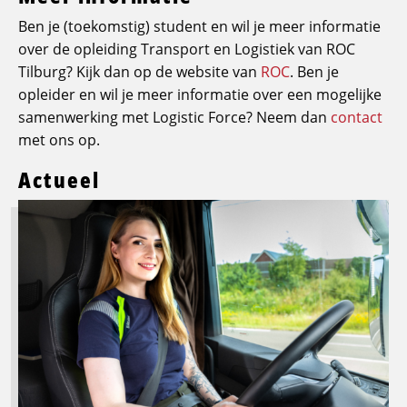
Ben je (toekomstig) student en wil je meer informatie
over de opleiding Transport en Logistiek van ROC
Tilburg? Kijk dan op de website van
ROC
. Ben je
opleider en wil je meer informatie over een mogelijke
samenwerking met Logistic Force? Neem dan
contact
met ons op.
Actueel
Lees
meer
over
Logistic
Force
breidt
opleidingsaanbod
uit:
groeien
in