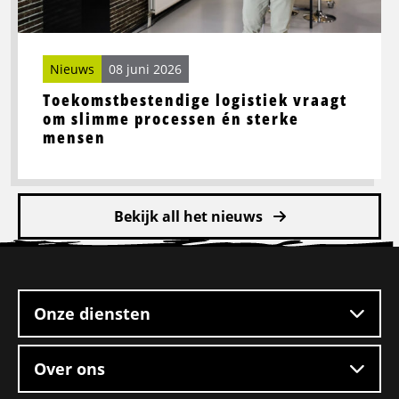
sterke
mensen
Nieuws
08 juni 2026
Toekomstbestendige logistiek vraagt
om slimme processen én sterke
mensen
Bekijk all het nieuws
Site
footer
Onze diensten
Over ons