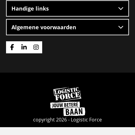
Handige links
Algemene voorwaarden
Ga
Ga
Ga
naar
naar
naar
Facebook
Linkedin
Instagram
Ga
naar
de
homepage
copyright 2026 - Logistic Force