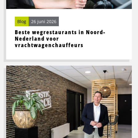
Blog
26 juni 2026
Beste wegrestaurants in Noord-
Nederland voor
vrachtwagenchauffeurs
Lees
meer
over
Toekomstbestendige
logistiek
vraagt
om
slimme
processen
én