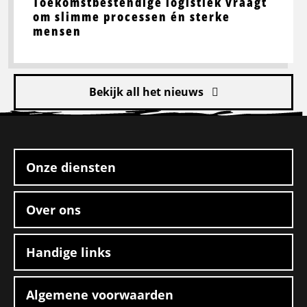
Toekomstbestendige logistiek vraagt
om slimme processen én sterke
mensen
Bekijk all het nieuws
Site
footer
Onze diensten
Over ons
Handige links
Algemene voorwaarden