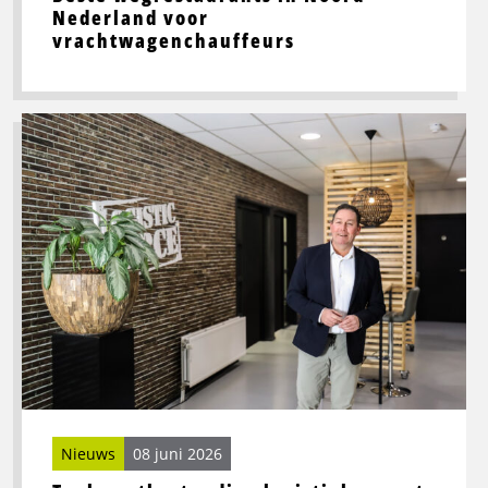
Nederland voor
vrachtwagenchauffeurs
Lees
meer
over
Toekomstbestendige
logistiek
vraagt
om
slimme
processen
én
sterke
mensen
Nieuws
08 juni 2026