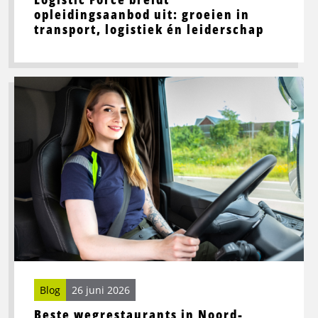
opleidingsaanbod uit: groeien in
transport, logistiek én leiderschap
Lees
meer
over
Beste
wegrestaurants
in
Noord-
Nederland
voor
vrachtwagenchauffeurs
Blog
26 juni 2026
Beste wegrestaurants in Noord-