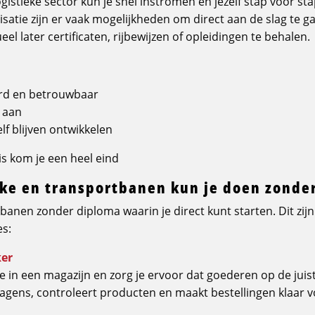
ogistieke sector kun je snel instromen én jezelf stap voor st
satie zijn er vaak mogelijkheden om direct aan de slag te ga
el later certificaten, rijbewijzen of opleidingen te behalen.
erd en betrouwbaar
k aan
zelf blijven ontwikkelen
is kom je een heel eind
eke en transportbanen kun je doen zonde
ke banen zonder diploma waarin je direct kunt starten. Dit zi
s:
ker
je in een magazijn en zorg je ervoor dat goederen op de juis
wagens, controleert producten en maakt bestellingen klaar 