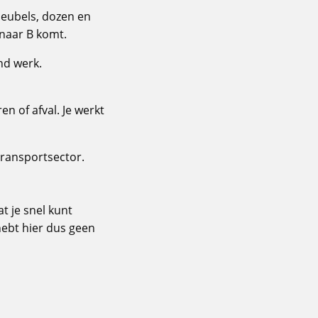
meubels, dozen en
A naar B komt.
end werk.
n of afval. Je werkt
transportsector.
t je snel kunt
 hebt hier dus geen