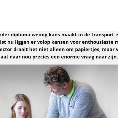
Over ons
VIA & UBrands
Vo
onder diploma weinig kans maakt in de transport e
uist nu liggen er volop kansen voor enthousiaste 
ector draait het niet alleen om papiertjes, maar 
Populaire locaties
Code 95
Kom in contact
UBrands
laat daar nou precies een enorme vraag naar zijn
Vacatures in Rotterdam
Alle code 95 opleidingen
Vestigingen & afdelingen
UBrands - Legends in Supply Chain
Vacatures in Amsterdam
Heftruck
Bekijk landkaart
Vacatures in Tilburg
Reachtruck
Team
Vacatures in Eindhoven
EHBO onderweg
Werken bij Logistic Force
Vacatures in Den Haag
Basisveiligheid VCA
Contact
ADR basis + tank