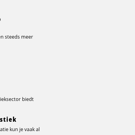
o
zen steeds meer
tieksector biedt
istiek
atie kun je vaak al