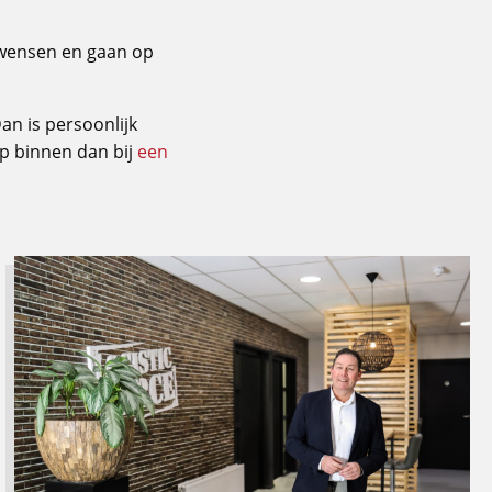
n wensen en gaan op
an is persoonlijk
op binnen dan bij
een
Lees
meer
over
Toekomstbestendige
logistiek
vraagt
om
slimme
processen