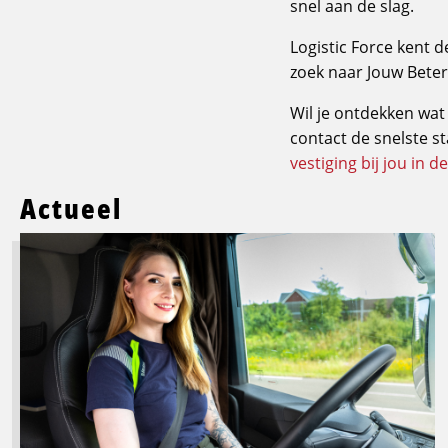
snel aan de slag.
Logistic Force kent 
zoek naar Jouw Bete
Wil je ontdekken wat
contact de snelste st
vestiging bij jou in d
Actueel
Lees
meer
over
Logistic
Force
breidt
opleidingsaanbod
uit:
groeien