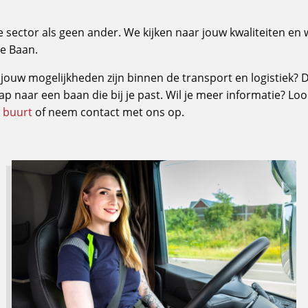
de sector als geen ander. We kijken naar jouw kwaliteiten e
re Baan.
 jouw mogelijkheden zijn binnen de transport en logistiek? D
ap naar een baan die bij je past. Wil je meer informatie? Lo
e buurt
of neem contact met ons op.
Lees
meer
over
Beste
wegrestaurants
in
Noord-
Nederland
voor