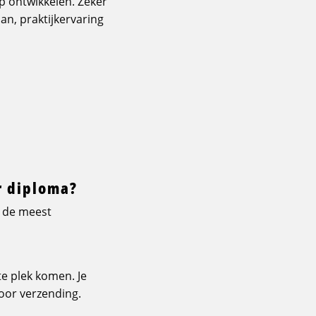
ap ontwikkelen. Zeker
an, praktijkervaring
r diploma?
jn de meest
te plek komen. Je
voor verzending.