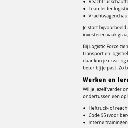
Reachtruckchauff
Teamleider logisti
Vrachtwagenchauff
Je start bijvoorbeel
investeren vaak gra
Bij Logistic Force zi
transport en logisti
daar kun je ervaring
beter bij je past. Z
Werken en ler
Wil je jezelf verder 
ondertussen een ople
Heftruck- of reach
Code 95 (voor ber
Interne traininge