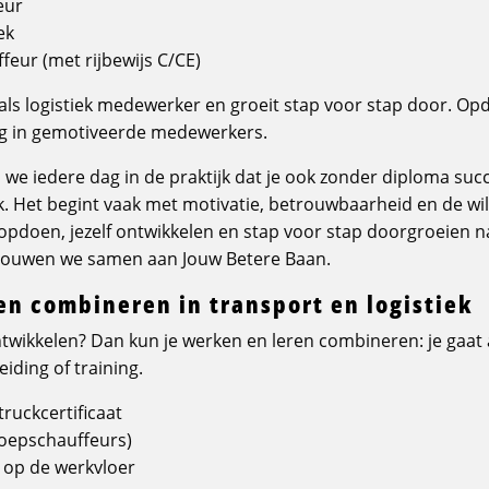
eur
ek
eur (met rijbewijs C/CE)
d als logistiek medewerker en groeit stap voor stap door. O
ag in gemotiveerde medewerkers.
en we iedere dag in de praktijk dat je ook zonder diploma suc
ek. Het begint vaak met motivatie, betrouwbaarheid en de wil
 opdoen, jezelf ontwikkelen en stap voor stap doorgroeien n
o bouwen we samen aan Jouw Betere Baan.
en combineren in transport en logistiek
ontwikkelen? Dan kun je werken en leren combineren: je gaat 
iding of training.
truckcertificaat
oepschauffeurs)
n op de werkvloer