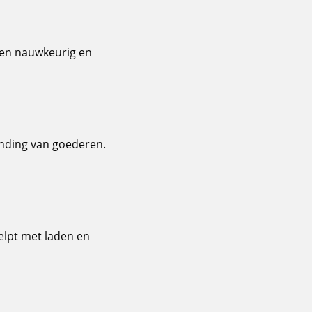
l en nauwkeurig en
ending van goederen.
elpt met laden en