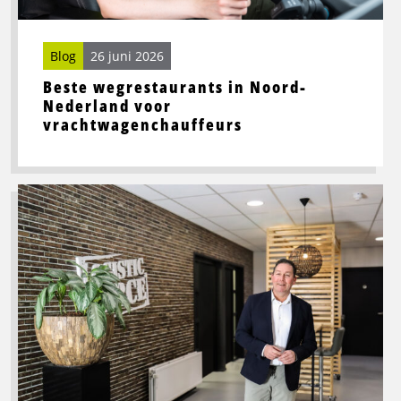
Blog
26 juni 2026
Beste wegrestaurants in Noord-
Nederland voor
vrachtwagenchauffeurs
Lees
meer
over
Toekomstbestendige
logistiek
vraagt
om
slimme
processen
én