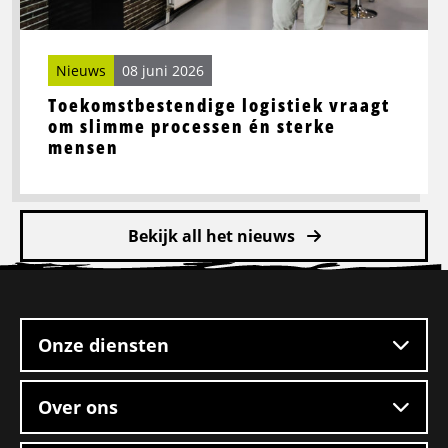
sterke
mensen
Nieuws
08 juni 2026
Toekomstbestendige logistiek vraagt
om slimme processen én sterke
mensen
Bekijk all het nieuws
Site
footer
Onze diensten
Over ons