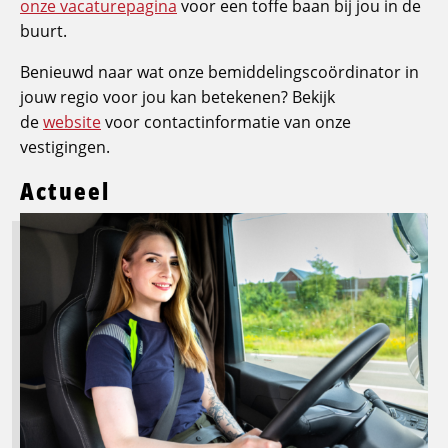
onze vacaturepagina
voor een toffe baan bij jou in de
buurt.
Benieuwd naar wat onze bemiddelingscoördinator in
jouw regio voor jou kan betekenen? Bekijk
de
website
voor contactinformatie van onze
vestigingen.
Actueel
Lees
meer
over
Logistic
Force
breidt
opleidingsaanbod
uit:
groeien
in