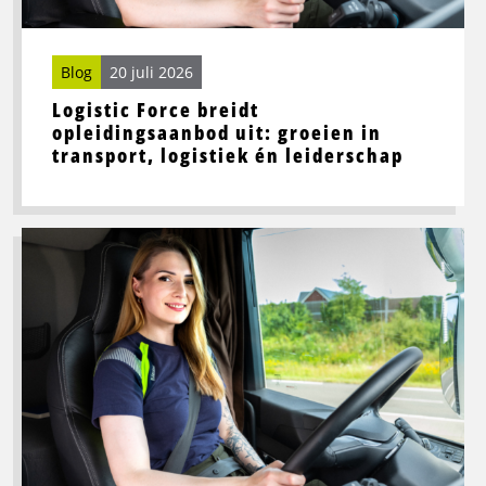
transport,
logistiek
én
Blog
20 juli 2026
leiderschap
Logistic Force breidt
opleidingsaanbod uit: groeien in
transport, logistiek én leiderschap
Lees
meer
over
Beste
wegrestaurants
in
Noord-
Nederland
voor
vrachtwagenchauffeurs