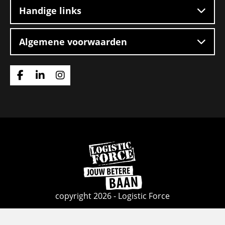
Handige links
Algemene voorwaarden
Ga
Ga
Ga
naar
naar
naar
Facebook
Linkedin
Instagram
Ga
naar
de
homepage
copyright 2026 - Logistic Force