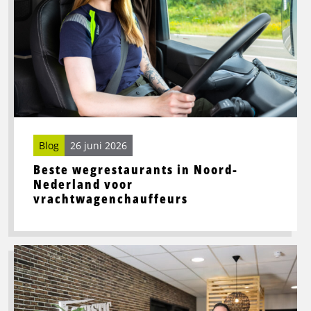
wegrestaurants
in
Noord-
Nederland
voor
vrachtwagenchauffeurs
Blog
26 juni 2026
Beste wegrestaurants in Noord-
Nederland voor
vrachtwagenchauffeurs
Lees
meer
over
Toekomstbestendige