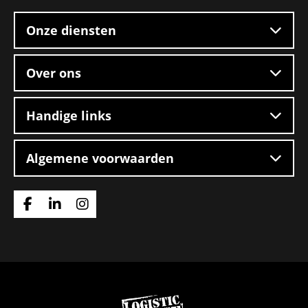
footer
Onze diensten
Over ons
Handige links
Algemene voorwaarden
Ga
Ga
Ga
naar
naar
naar
Facebook
Linkedin
Instagram
Ga