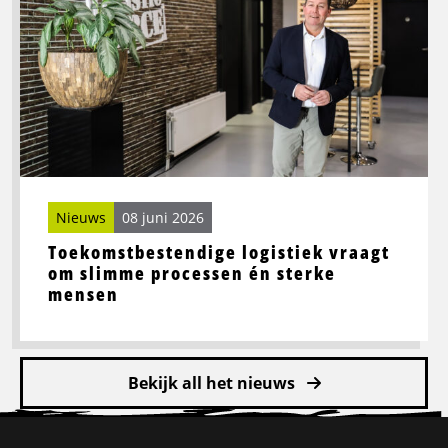
logistiek
vraagt
om
slimme
processen
én
sterke
mensen
Nieuws
08 juni 2026
Toekomstbestendige logistiek vraagt
om slimme processen én sterke
mensen
Bekijk all het nieuws
Site