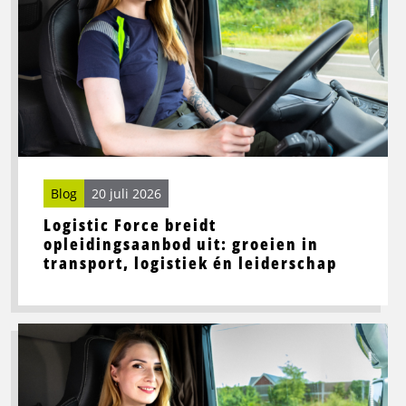
Force
breidt
opleidingsaanbod
uit:
groeien
in
transport,
logistiek
én
Blog
20 juli 2026
leiderschap
Logistic Force breidt
opleidingsaanbod uit: groeien in
transport, logistiek én leiderschap
Lees
meer
over
Beste