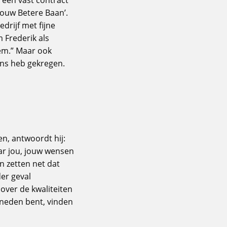
‘Jouw Betere Baan’.
drijf met fijne
m Frederik als
hem.” Maar ook
kans heb gekregen.
n, antwoordt hij:
naar jou, jouw wensen
n zetten net dat
er geval
 over de kwaliteiten
sneden bent, vinden