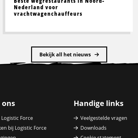
Beste wegrestaurants in Noord-
Nederland voor
vrachtwagenchauffeurs
Bekijk all het nieuws
 ons
Handige links
 Logistic Force
Veelgestelde vragen
en bij Logistic Force
Downloads
igingen
Cookie statement