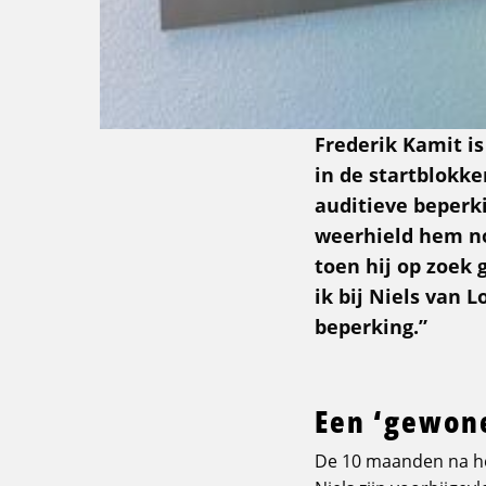
Frederik Kamit i
in de startblokk
auditieve beperk
weerhield hem noo
toen hij op zoek 
ik bij Niels van 
beperking.”
Een ‘gewone
De 10 maanden na het