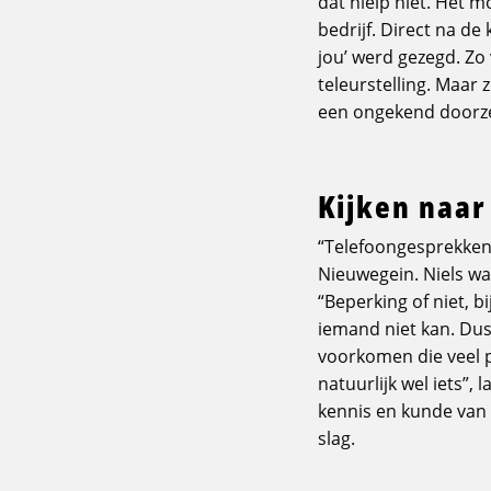
dat hielp niet. Het 
bedrijf. Direct na d
jou’ werd gezegd. Zo 
teleurstelling. Maar z
een ongekend doorze
Kijken naar
“Telefoongesprekken z
Nieuwegein. Niels was
“Beperking of niet, b
iemand niet kan. Dus
voorkomen die veel p
natuurlijk wel iets”,
kennis en kunde van 
slag.