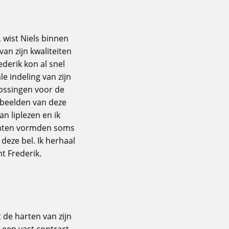
 wist Niels binnen
an zijn kwaliteiten
ederik kon al snel
 indeling van zijn
ossingen voor de
orbeelden van deze
an liplezen en ik
lanten vormden soms
deze bel. Ik herhaal
t Frederik.
 de harten van zijn
 een vast contract