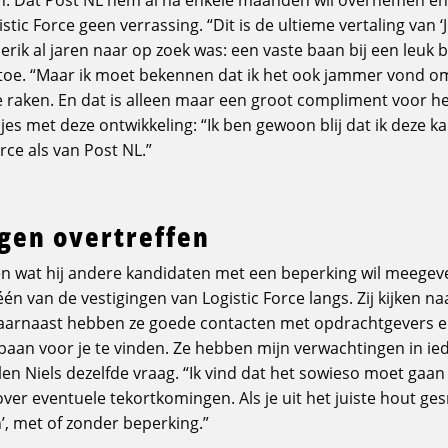
istic Force geen verrassing. “Dit is de ultieme vertaling van 
erik al jaren naar op zoek was: een vaste baan bij een leuk be
ls toe. “Maar ik moet bekennen dat ik het ook jammer vond o
te raken. En dat is alleen maar een groot compliment voor 
opjes met deze ontwikkeling: “Ik ben gewoon blij dat ik deze 
rce als van Post NL.”
gen overtreffen
en wat hij andere kandidaten met een beperking wil meegeve
 één van de vestigingen van Logistic Force langs. Zij kijken 
Daarnaast hebben ze goede contacten met opdrachtgevers e
aan voor je te vinden. Ze hebben mijn verwachtingen in ied
len Niels dezelfde vraag. “Ik vind dat het sowieso moet gaan
ver eventuele tekortkomingen. Als je uit het juiste hout ge
’, met of zonder beperking.”