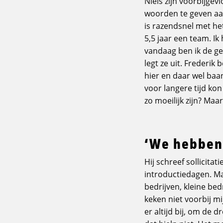
Niels zijn voorbijgev
woorden te geven aan
is razendsnel met he
5,5 jaar een team. I
vandaag ben ik de geb
legt ze uit. Frederik
hier en daar wel baan
voor langere tijd kon
zo moeilijk zijn? Maa
‘We hebben 
Hij schreef sollicita
introductiedagen. Ma
bedrijven, kleine be
keken niet voorbij mi
er altijd bij, om de