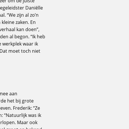
keer om de juiste
egeleidster Daniëlle
. “We zijn al zo’n
 kleine zaken. En
 verhaal kan doen”,
eden al begon. “Ik heb
e werkplek waar ik
. Dat moet toch niet
d mee aan
de het bij grote
even. Frederik: “Ze
: “Natuurlijk was ik
erlopen. Maar ook