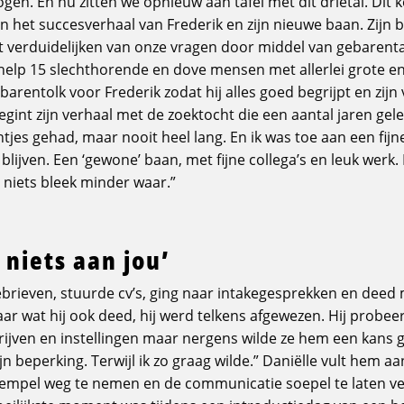
logen. En nu zitten we opnieuw aan tafel met dit drietal. Dit 
 het succesverhaal van Frederik en zijn nieuwe baan. Zijn b
t verduidelijken van onze vragen door middel van gebarentaal
k help 15 slechthorende en dove mensen met allerlei grote en
arentolk voor Frederik zodat hij alles goed begrijpt en zijn
 begint zijn verhaal met de zoektocht die een aantal jaren gel
tjes gehad, maar nooit heel lang. En ik was toe aan een fijn
 blijven. Een ‘gewone’ baan, met fijne collega’s en leuk werk
r niets bleek minder waar.”
niets aan jou’
tiebrieven, stuurde cv’s, ging naar intakegesprekken en dee
ar wat hij ook deed, hij werd telkens afgewezen. Hij probeer
drijven en instellingen maar nergens wilde ze hem een kans g
jn beperking. Terwijl ik zo graag wilde.” Daniëlle vult hem aan
 drempel weg te nemen en de communicatie soepel te laten v