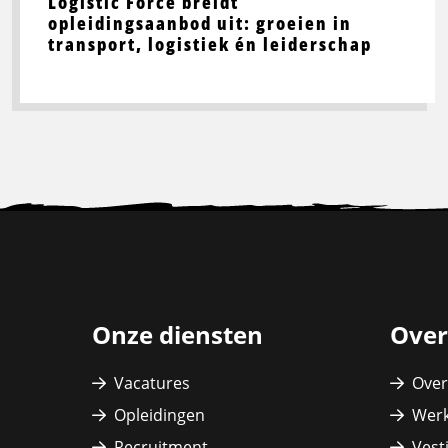
Logistic Force breidt
opleidingsaanbod uit: groeien in
transport, logistiek én leiderschap
Site
footer
Onze diensten
Over
Vacatures
Over
Opleidingen
Werk
Recruitment
Vest