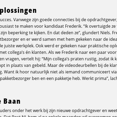
plossingen
succes. Vanwege zijn goede connecties bij de opdrachtgever,
usiast te maken voor kandidaat Frederik. “Ik overtuigde ze v
zijn beperking te kijken. En dat deden ze”, glundert Niels. Fr
etbezorger en er werd samen met hem gekeken naar de ideale
 juiste werkplek. Ook werd er gekeken naar praktische opl
e met collega’s én klanten. Als we Frederik naar een paar vo
 vragen, vertelt hij: “Mijn collega’s praten rustig, zodat ik k
pt in plaats van gebeld. Maar de videodeurbellen bij de k
g. Want ik hoor natuurlijk niet als iemand communiceert via 
e pakketbezorger ben en een pakketje heb. Werkt prima”, lach
e Baan
houders onder het werk bij zijn nieuwe opdrachtgever en weet
en. Dat Post NL hem al na enkele maanden wil overnemen en