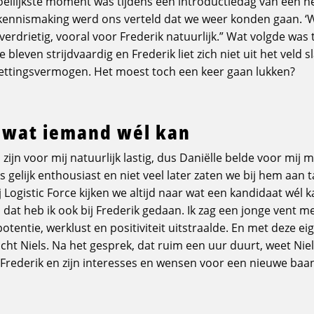
moeilijkste moment was tijdens een introductiedag van een 
e kennismaking werd ons verteld dat we weer konden gaan. 
verdrietig, vooral voor Frederik natuurlijk.” Wat volgde was 
e bleven strijdvaardig en Frederik liet zich niet uit het veld 
ttingsvermogen. Het moest toch een keer gaan lukken?
 wat iemand wél kan
ijn voor mij natuurlijk lastig, dus Daniëlle belde voor mij m
 gelijk enthousiast en niet veel later zaten we bij hem aan taf
ij Logistic Force kijken we altijd naar wat een kandidaat wél 
 dat heb ik ook bij Frederik gedaan. Ik zag een jonge vent 
otentie, werklust en positiviteit uitstraalde. En met deze e
 lacht Niels. Na het gesprek, dat ruim een uur duurt, weet Niel
Frederik en zijn interesses en wensen voor een nieuwe baan