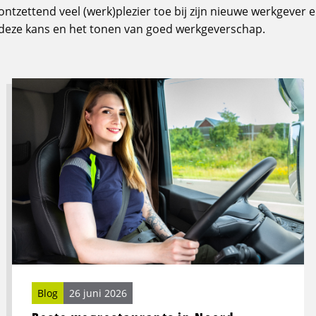
ontzettend veel (werk)plezier toe bij zijn nieuwe werkgever
 deze kans en het tonen van goed werkgeverschap.
Lees
meer
over
Beste
wegrestaurants
in
Noord-
Nederland
voor
vrachtwagenchauffeurs
Blog
26 juni 2026