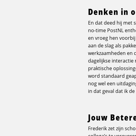
Denken in o
En dat deed hij met 
no-time PostNL entho
en vroeg hen voorbij 
aan de slag als pakk
werkzaamheden en de
dagelijkse interacti
praktische oplossingen
word standaard geap
nog wel een uitdagin
in dat geval dat ik d
Jouw Beter
Frederik zet zijn sc
collega’s te verover