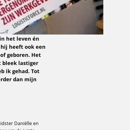
in het leven én
hij heeft ook een
of geboren. Het
 bleek lastiger
eb ik gehad. Tot
verder dan mijn
idster Daniëlle en