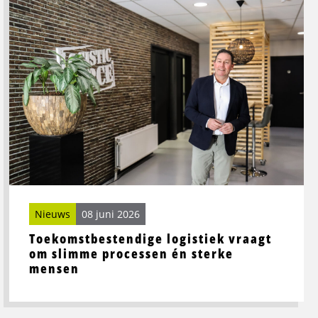
meer
over
Toekomstbestendige
logistiek
vraagt
om
slimme
processen
én
sterke
mensen
Nieuws
08 juni 2026
Toekomstbestendige logistiek vraagt
om slimme processen én sterke
mensen