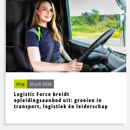
meer
over
Logistic
Force
breidt
opleidingsaanbod
uit:
groeien
in
transport,
logistiek
én
Blog
20 juli 2026
leiderschap
Logistic Force breidt
opleidingsaanbod uit: groeien in
transport, logistiek én leiderschap