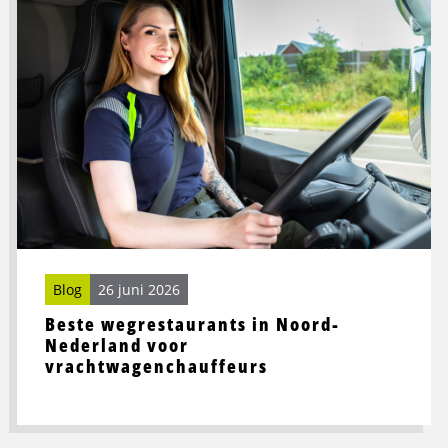
meer
over
Beste
wegrestaurants
in
Noord-
Nederland
voor
vrachtwagenchauffeurs
Blog
26 juni 2026
Beste wegrestaurants in Noord-
Nederland voor
vrachtwagenchauffeurs