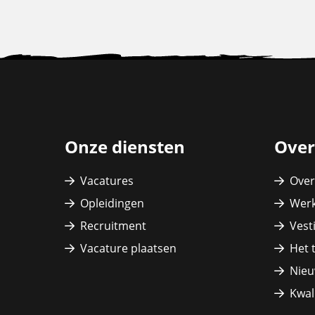
Site
footer
Onze diensten
Over
Vacatures
Over
Opleidingen
Werk
Recruitment
Vest
Vacature plaatsen
Het 
Nieu
Kwali