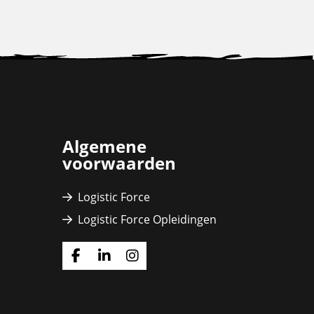
Algemene
voorwaarden
Logistic Force
Logistic Force Opleidingen
Ga
Ga
Ga
naar
naar
naar
Facebook
Linkedin
Instagram