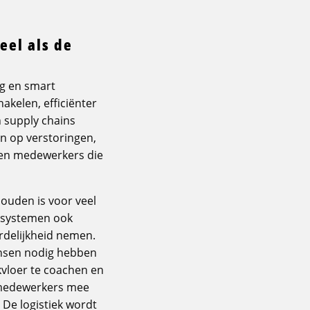
eel als de
ng en smart
akelen, efficiënter
n supply chains
n op verstoringen,
d en medewerkers die
ouden is voor veel
m systemen ook
rdelijkheid nemen.
ensen nodig hebben
kvloer te coachen en
n medewerkers mee
 De logistiek wordt