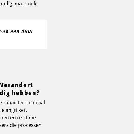
 nodig, maar ook
oon een duur
 Verandert
odig hebben?
e capaciteit centraal
belangrijker.
men en realtime
kers die processen