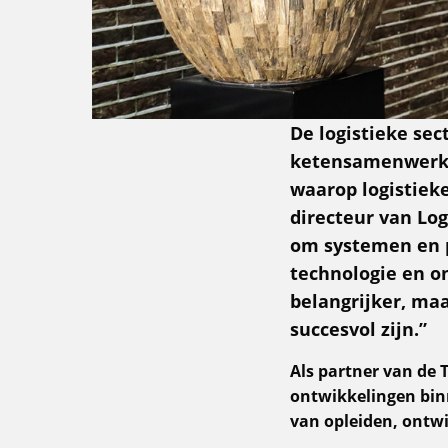
De logistieke sec
ketensamenwerkin
waarop logistiek
directeur van Log
om systemen en p
technologie en o
belangrijker, maa
succesvol zijn.”
Als partner van de T
ontwikkelingen bin
van opleiden, ontw