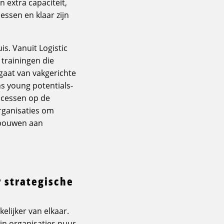
n extra capaciteit,
ssen en klaar zijn
s. Vanuit Logistic
trainingen die
 gaat van vakgerichte
ns young potentials-
ocessen op de
rganisaties om
 bouwen aan
 strategische
elijker van elkaar.
in organisaties puur