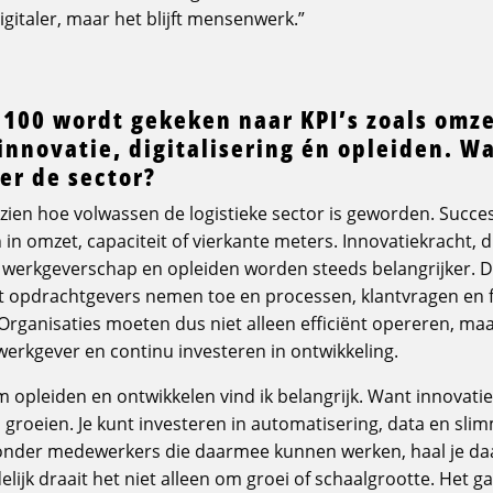
igitaler, maar het blijft mensenwerk.”
 100 wordt gekeken naar KPI’s zoals omze
nnovatie, digitalisering én opleiden. Wa
er de sector?
 zien hoe volwassen de logistieke sector is geworden. Succes
n omzet, capaciteit of vierkante meters. Innovatiekracht, di
erkgeverschap en opleiden worden steeds belangrijker. Dat
t opdrachtgevers nemen toe en processen, klantvragen en 
Organisaties moeten dus niet alleen efficiënt opereren, maar
s werkgever en continu investeren in ontwikkeling.
 opleiden en ontwikkelen vind ik belangrijk. Want innovatie 
roeien. Je kunt investeren in automatisering, data en sl
onder medewerkers die daarmee kunnen werken, haal je daa
elijk draait het niet alleen om groei of schaalgrootte. Het ga