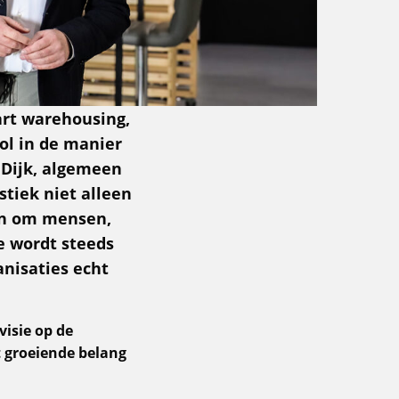
mart warehousing,
ol in de manier
 Dijk, algemeen
stiek niet alleen
en om mensen,
e wordt steeds
anisaties echt
visie op de
t groeiende belang