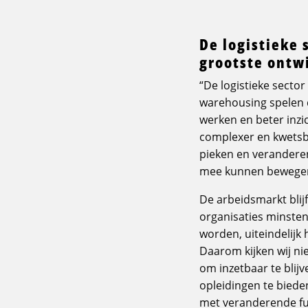
De logistieke 
grootste ontw
“De logistieke sector
warehousing spelen da
werken en beter inzi
complexer en kwetsba
pieken en veranderen
mee kunnen bewegen
De arbeidsmarkt blij
organisaties minsten
worden, uiteindelijk
Daarom kijken wij n
om inzetbaar te blij
opleidingen te biede
met veranderende func