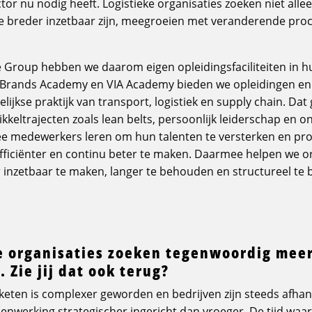
ctor nu nodig heeft. Logistieke organisaties zoeken niet allee
 breder inzetbaar zijn, meegroeien met veranderende proce
e Group hebben we daarom eigen opleidingsfaciliteiten in hui
UBrands Academy en VIA Academy bieden we opleidingen en 
lijkse praktijk van transport, logistiek en supply chain. Dat
kkeltrajecten zoals lean belts, persoonlijk leiderschap en o
 medewerkers leren om hun talenten te versterken en pr
fficiënter en continu beter te maken. Daarmee helpen we o
inzetbaar te maken, langer te behouden en structureel te
ke organisaties zoeken tegenwoordig meer
Zie jij dat ook terug?
 keten is complexer geworden en bedrijven zijn steeds afhank
werking strategischer ingericht dan vroeger. De tijd waar