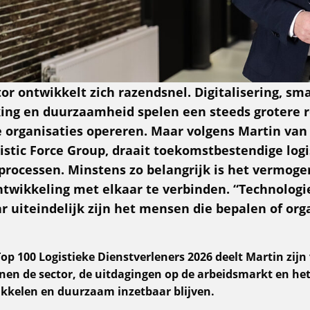
tor ontwikkelt zich razendsnel. Digitalisering, s
g en duurzaamheid spelen een steeds grotere r
e organisaties opereren. Maar volgens Martin van
istic Force Group, draait toekomstbestendige logi
rocessen. Minstens zo belangrijk is het vermog
ntwikkeling met elkaar te verbinden. “Technologi
r uiteindelijk zijn het mensen die bepalen of org
op 100 Logistieke Dienstverleners 2026 deelt Martin zijn 
nen de sector, de uitdagingen op de arbeidsmarkt en he
ikkelen en duurzaam inzetbaar blijven.