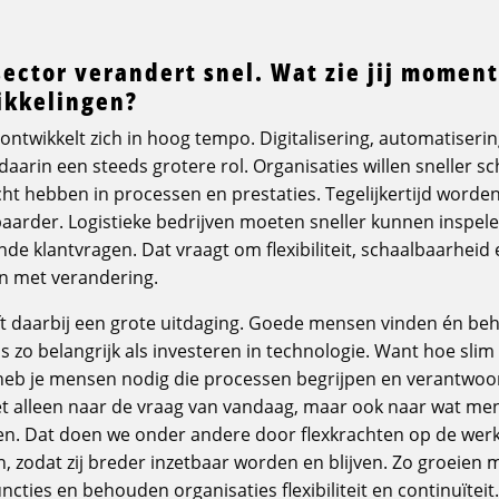
sector verandert snel. Wat zie jij moment
ikkelingen?
 ontwikkelt zich in hoog tempo. Digitalisering, automatiseri
arin een steeds grotere rol. Organisaties willen sneller sch
cht hebben in processen en prestaties. Tegelijkertijd worde
arder. Logistieke bedrijven moeten sneller kunnen inspele
de klantvragen. Dat vraagt om flexibiliteit, schaalbaarhei
 met verandering.
ft daarbij een grote uitdaging. Goede mensen vinden én beh
s zo belangrijk als investeren in technologie. Want hoe sli
 heb je mensen nodig die processen begrijpen en verantwoo
iet alleen naar de vraag van vandaag, maar ook naar wat m
ven. Dat doen we onder andere door flexkrachten op de wer
n, zodat zij breder inzetbaar worden en blijven. Zo groeie
ties en behouden organisaties flexibiliteit en continuïteit.