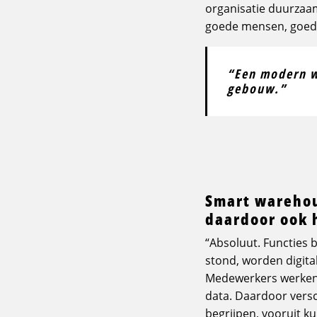
organisatie duurzaam
goede mensen, goed l
“Een modern w
gebouw.”
Smart warehou
daardoor ook 
“Absoluut. Functies b
stond, worden digital
Medewerkers werken 
data. Daardoor vers
begrijpen, vooruit 