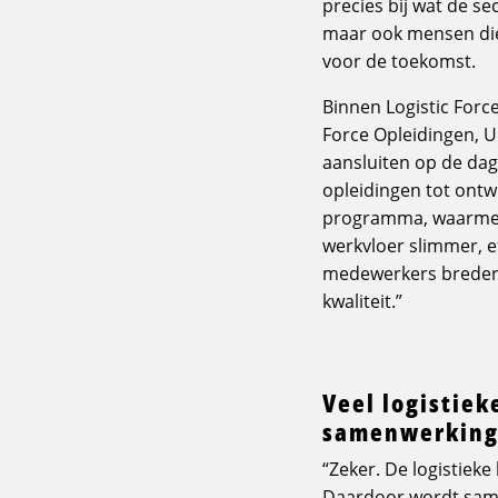
precies bij wat de se
maar ook mensen die
voor de toekomst.
Binnen Logistic Forc
Force Opleidingen, 
aansluiten op de dage
opleidingen tot ontwi
programma, waarmee
werkvloer slimmer, e
medewerkers breder 
kwaliteit.”
Veel logistie
samenwerking. 
“Zeker. De logistieke
Daardoor wordt samen