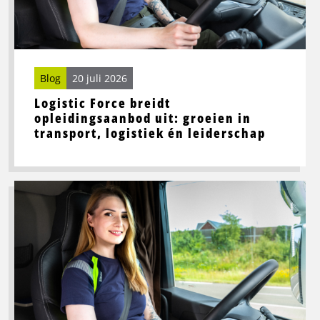
groeien
in
transport,
logistiek
én
Blog
20 juli 2026
leiderschap
Logistic Force breidt
opleidingsaanbod uit: groeien in
transport, logistiek én leiderschap
Lees
meer
over
Beste
wegrestaurants
in
Noord-
Nederland