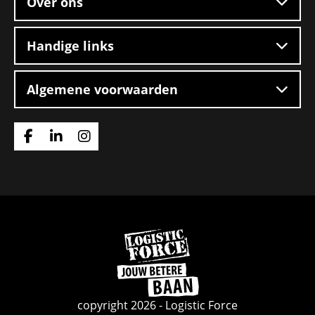
Over ons
Handige links
Algemene voorwaarden
Ga
Ga
Ga
naar
naar
naar
Facebook
Linkedin
Instagram
Ga
naar
de
homepage
copyright 2026 - Logistic Force