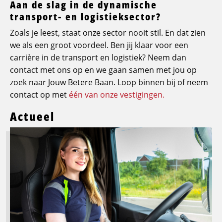
Aan de slag in de dynamische
transport- en logistieksector?
Zoals je leest, staat onze sector nooit stil. En dat zien
we als een groot voordeel. Ben jij klaar voor een
carrière in de transport en logistiek? Neem dan
contact met ons op en we gaan samen met jou op
zoek naar Jouw Betere Baan. Loop binnen bij of neem
contact op met
één van onze vestigingen.
Actueel
Lees
meer
over
Logistic
Force
breidt
opleidingsaanbod
uit: