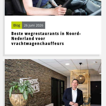
voor
vrachtwagenchauffeurs
Blog
26 juni 2026
Beste wegrestaurants in Noord-
Nederland voor
vrachtwagenchauffeurs
Lees
meer
over
Toekomstbestendige
logistiek
vraagt
om
slimme