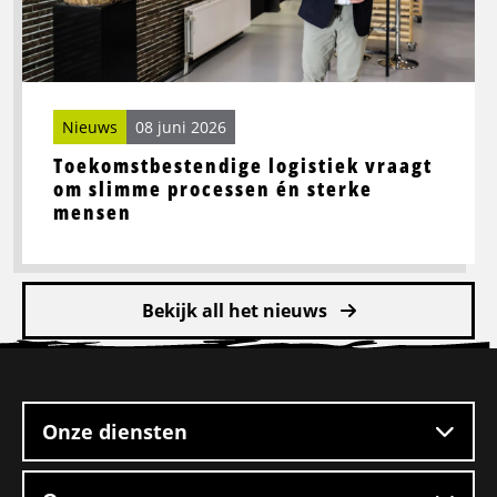
processen
én
sterke
mensen
Nieuws
08 juni 2026
Toekomstbestendige logistiek vraagt
om slimme processen én sterke
mensen
Bekijk all het nieuws
Site
footer
Onze diensten