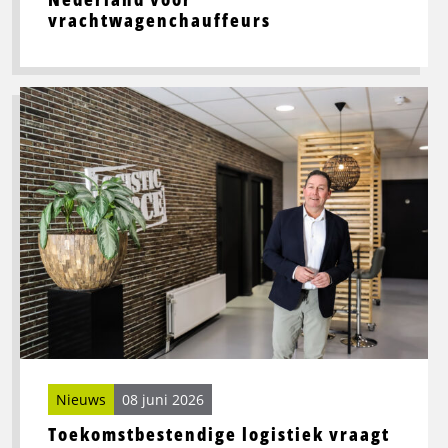
vrachtwagenchauffeurs
Lees
meer
over
Toekomstbestendige
logistiek
vraagt
om
slimme
processen
én
sterke
mensen
Nieuws
08 juni 2026
Toekomstbestendige logistiek vraagt