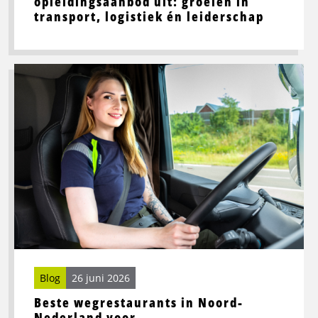
opleidingsaanbod uit: groeien in
transport, logistiek én leiderschap
Lees
meer
over
Beste
wegrestaurants
in
Noord-
Nederland
voor
vrachtwagenchauffeurs
Blog
26 juni 2026
Beste wegrestaurants in Noord-
Nederland voor