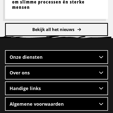
om slimme processen én sterke
mensen
Bekijk all het nieuws
Site
footer
Onze diensten
Over ons
Handige links
Algemene voorwaarden