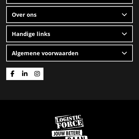
Over ons
Handige links
Algemene voorwaarden
Ga
Ga
Ga
naar
naar
naar
Facebook
Linkedin
Instagram
Ga
naar
de