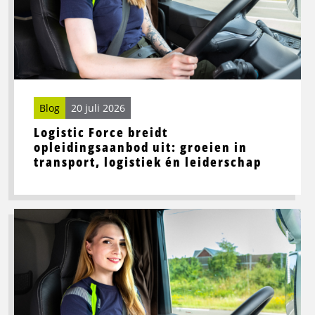
opleidingsaanbod
uit:
groeien
in
transport,
logistiek
én
Blog
20 juli 2026
leiderschap
Logistic Force breidt
opleidingsaanbod uit: groeien in
transport, logistiek én leiderschap
Lees
meer
over
Beste
wegrestaurants
in