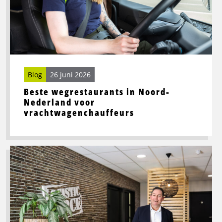
Noord-
Nederland
voor
vrachtwagenchauffeurs
Blog
26 juni 2026
Beste wegrestaurants in Noord-
Nederland voor
vrachtwagenchauffeurs
Lees
meer
over
Toekomstbestendige
logistiek
vraagt