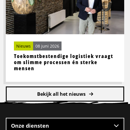
om
slimme
processen
én
sterke
mensen
Nieuws
08 juni 2026
Toekomstbestendige logistiek vraagt
om slimme processen én sterke
mensen
Bekijk all het nieuws
Site
footer
Onze diensten