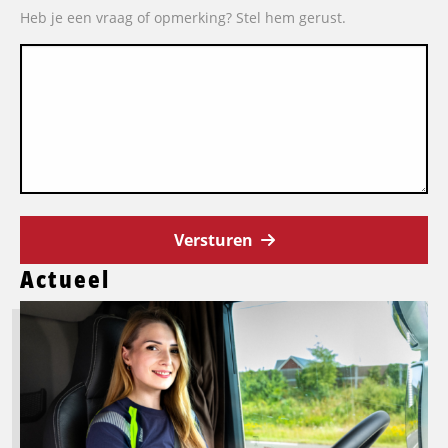
Heb je een vraag of opmerking? Stel hem gerust.
Versturen
Actueel
Lees
meer
over
Logistic
Force
breidt