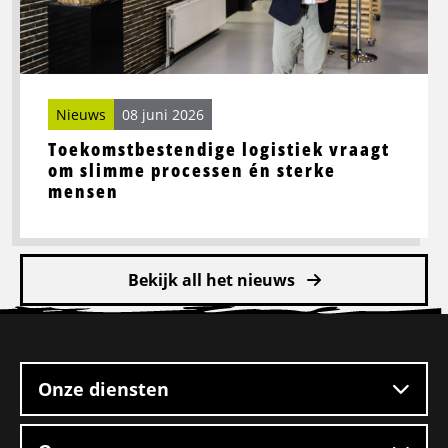
processen
én
sterke
mensen
Nieuws
08 juni 2026
Toekomstbestendige logistiek vraagt
om slimme processen én sterke
mensen
Bekijk all het nieuws
Site
footer
Onze diensten