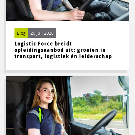
groeien
in
transport,
logistiek
én
Blog
20 juli 2026
leiderschap
Logistic Force breidt
opleidingsaanbod uit: groeien in
transport, logistiek én leiderschap
Lees
meer
over
Beste
wegrestaurants
in
Noord-
Nederland