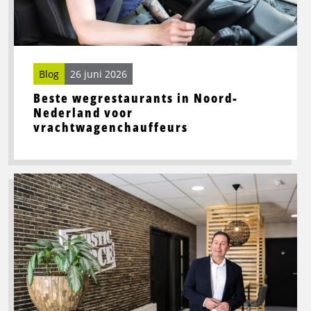
voor
vrachtwagenchauffeurs
Blog
26 juni 2026
Beste wegrestaurants in Noord-
Nederland voor
vrachtwagenchauffeurs
Lees
meer
over
Toekomstbestendige
logistiek
vraagt
om
slimme