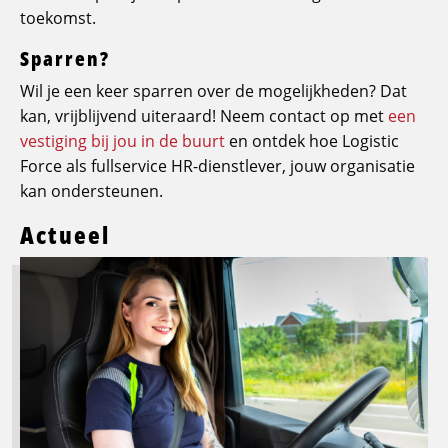
toekomst.
Sparren?
Wil je een keer sparren over de mogelijkheden? Dat
kan, vrijblijvend uiteraard! Neem contact op met
een
vestiging bij jou in de buurt
en ontdek hoe Logistic
Force als fullservice HR-dienstlever, jouw organisatie
kan ondersteunen.
Actueel
Lees
meer
over
Logistic
Force
breidt
opleidingsaanbod
uit: