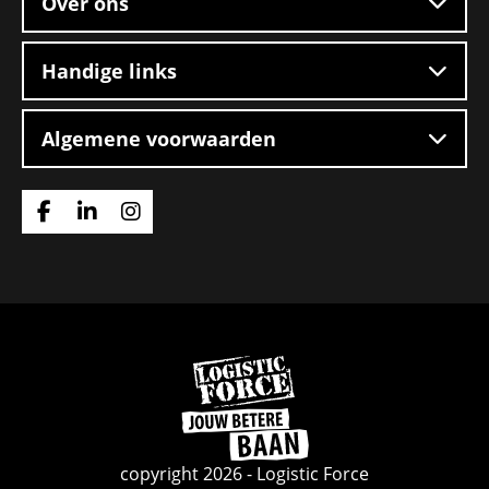
Over ons
Handige links
Algemene voorwaarden
Ga
Ga
Ga
naar
naar
naar
Facebook
Linkedin
Instagram
Ga
naar
de
homepage
copyright 2026 - Logistic Force