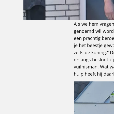
Als we hem vragen 
genoemd wil worden,
een prachtig beroe
je het beestje gew
zelfs de koning.” 
onlangs besloot zi
vuilnisman. Wat wa
hulp heeft hij daar