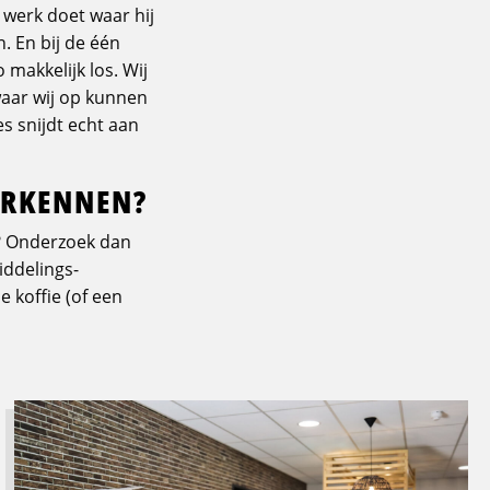
 werk doet waar hij
. En bij de één
 makkelijk los. Wij
waar wij op kunnen
 snijdt echt aan
ERKENNEN?
n? Onderzoek dan
iddelings-
 koffie (of een
Lees
meer
over