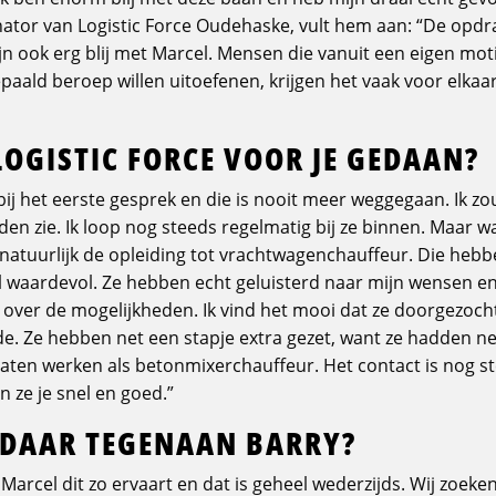
tor van Logistic Force Oudehaske, vult hem aan: “De opdra
jn ook erg blij met Marcel. Mensen die vanuit een eigen mot
aald beroep willen uitoefenen, krijgen het vaak voor elka
LOGISTIC FORCE VOOR JE GEDAAN?
k bij het eerste gesprek en die is nooit meer weggegaan. Ik zo
enden zie. Ik loop nog steeds regelmatig bij ze binnen. Maar w
natuurlijk de opleiding tot vrachtwagenchauffeur. Die hebben
l waardevol. Ze hebben echt geluisterd naar mijn wensen en z
 over de mogelijkheden. Ik vind het mooi dat ze doorgezoc
de. Ze hebben net een stapje extra gezet, want ze hadden ne
aten werken als betonmixerchauffeur. Het contact is nog st
n ze je snel en goed.”
IJ DAAR TEGENAAN BARRY?
 Marcel dit zo ervaart en dat is geheel wederzijds. Wij zoeken