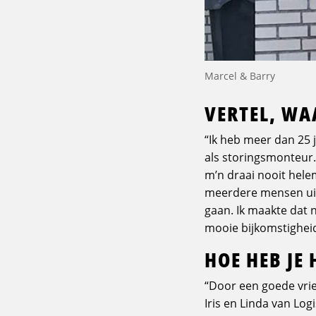
Marcel & Barry
VERTEL, W
“Ik heb meer dan 25 j
als storingsmonteur.
m’n draai nooit hele
meerdere mensen uit 
gaan. Ik maakte dat 
mooie bijkomstigheid 
HOE HEB JE
“Door een goede vri
Iris en Linda van Log