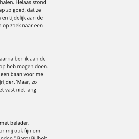
 halen. Helaas stond
ep zo goed, dat ze
en tijdelijk aan de
en op zoek naar een
Daarna ben ik aan de
ur op heb mogen doen.
jk een baan voor me
rijder. ‘Maar, zo
et vast niet lang
 met belader,
r mij ook fijn om
den.” Barry Bijlholt,