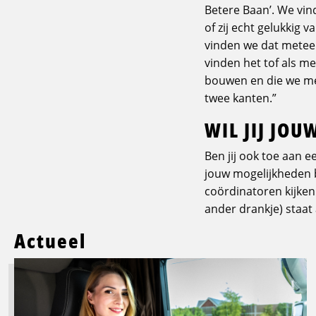
Betere Baan’. We vin
of zij echt gelukkig
vinden we dat meteen 
vinden het tof als m
bouwen en die we me
twee kanten.”
WIL JIJ JO
Ben jij ook toe aan 
jouw mogelijkheden bi
coördinatoren kijken
ander drankje) staat a
Actueel
Lees
meer
over