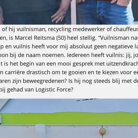
of hij vuilnisman, recycling medewerker of chauffeu
 is Marcel Reitsma (50) heel stellig. “Vuilnisman natu
p en vuilnis heeft voor mij absoluut geen negatieve 
oon bij de naam noemen. Iedereen heeft vuilnis: jij,
Dit is het begin van een mooi gesprek met uitzendkrac
jn carrière drastisch om te gooien en te kiezen voor e
ren zijn beweegredenen? Is hij nog steeds blij met d
bij gehad van Logistic Force?