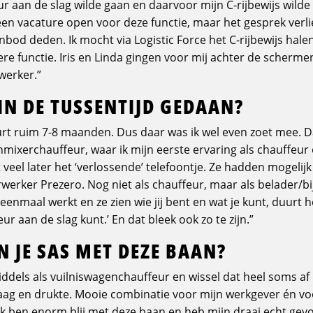
r aan de slag wilde gaan en daarvoor mijn C-rijbewijs wilde
n vacature open voor deze functie, maar het gesprek verli
od deden. Ik mocht via Logistic Force het C-rijbewijs halen 
ere functie. Iris en Linda gingen voor mij achter de scherm
werker.”
 IN DE TUSSENTIJD GEDAAN?
uurt ruim 7-8 maanden. Dus daar was ik wel even zoet mee. 
nmixerchauffeur, waar ik mijn eerste ervaring als chauffe
veel later het ‘verlossende’ telefoontje. Ze hadden mogeli
werker Prezero. Nog niet als chauffeur, maar als belader/bij
 eenmaal werkt en ze zien wie jij bent en wat je kunt, duurt h
ur aan de slag kunt.’ En dat bleek ook zo te zijn.”
N JE SAS MET DEZE BAAN?
middels als vuilniswagenchauffeur en wissel dat heel soms af
raag en drukte. Mooie combinatie voor mijn werkgever én voo
Ik ben enorm blij met deze baan en heb mijn draai echt gevon