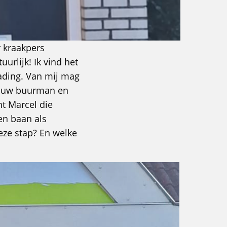
r kraakpers
urlijk! Ik vind het
lading. Van mij mag
 jouw buurman en
ht Marcel die
en baan als
eze stap? En welke