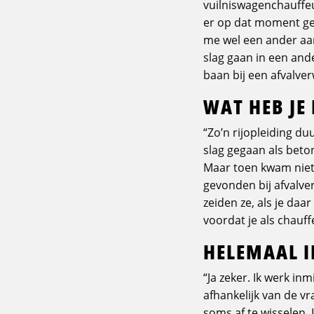
vuilniswagenchauffeu
er op dat moment gee
me wel een ander aanb
slag gaan in een and
baan bij een afvalver
WAT HEB JE
“Zo’n rijopleiding d
slag gegaan als beto
Maar toen kwam niet 
gevonden bij afvalver
zeiden ze, als je daar
voordat je als chauffe
HELEMAAL I
“Ja zeker. Ik werk in
afhankelijk van de v
soms af te wisselen. 