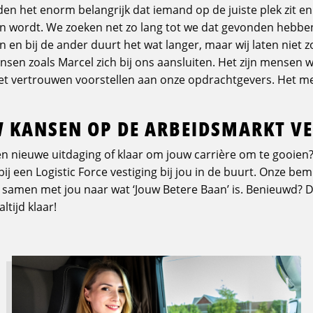
den het enorm belangrijk dat iemand op de juiste plek zit en
 van wordt. We zoeken net zo lang tot we dat gevonden hebben
en bij de ander duurt het wat langer, maar wij laten niet zo
ensen zoals Marcel zich bij ons aansluiten. Het zijn mensen 
t vertrouwen voorstellen aan onze opdrachtgevers. Het mes
UW KANSEN OP DE ARBEIDSMARKT V
een nieuwe uitdaging of klaar om jouw carrière om te gooie
j een Logistic Force vestiging bij jou in de buurt. Onze bem
 samen met jou naar wat ‘Jouw Betere Baan’ is. Benieuwd? De
ltijd klaar!
Lees
meer
over