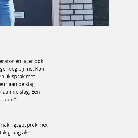
erator en later ook
 genoeg bij me. Kon
n. Ik sprak met
eur aan de slag
r aan de slag. Een
d door.”
ismakingsgesprek met
 ik graag als