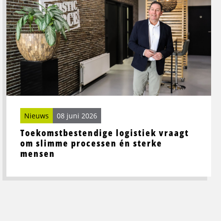
Toekomstbestendige
logistiek
vraagt
om
slimme
processen
én
sterke
mensen
Nieuws
08 juni 2026
Toekomstbestendige logistiek vraagt
om slimme processen én sterke
mensen