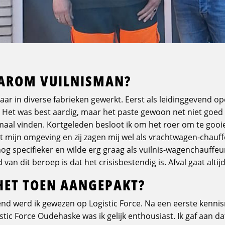
AAROM VUILNISMAN?
aar in diverse fabrieken gewerkt. Eerst als leidinggevend op
 Het was best aardig, maar het paste gewoon net niet goed
maal vinden. Kortgeleden besloot ik om het roer om te gooie
mijn omgeving en zij zagen mij wel als vrachtwagen-chauff
nog specifieker en wilde erg graag als vuilnis-wagenchauffeu
van dit beroep is dat het crisisbestendig is. Afval gaat altij
 HET TOEN AANGEPAKT?
end werd ik gewezen op Logistic Force. Na een eerste kenn
istic Force Oudehaske was ik gelijk enthousiast. Ik gaf aan dat