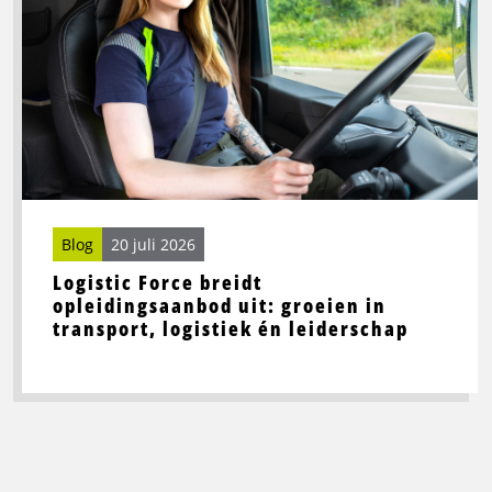
Logistic
Force
breidt
opleidingsaanbod
uit:
groeien
in
transport,
logistiek
én
Blog
20 juli 2026
leiderschap
Logistic Force breidt
opleidingsaanbod uit: groeien in
transport, logistiek én leiderschap