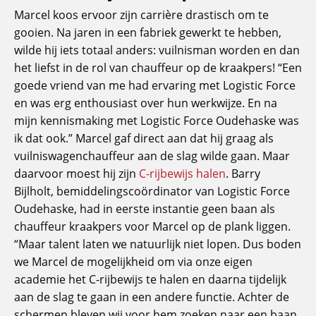
Marcel koos ervoor zijn carrière drastisch om te
gooien. Na jaren in een fabriek gewerkt te hebben,
wilde hij iets totaal anders: vuilnisman worden en dan
het liefst in de rol van chauffeur op de kraakpers! “Een
goede vriend van me had ervaring met Logistic Force
en was erg enthousiast over hun werkwijze. En na
mijn kennismaking met Logistic Force Oudehaske was
ik dat ook.” Marcel gaf direct aan dat hij graag als
vuilniswagenchauffeur aan de slag wilde gaan. Maar
daarvoor moest hij zijn
C-rijbewijs halen
. Barry
Bijlholt, bemiddelingscoördinator van Logistic Force
Oudehaske, had in eerste instantie geen baan als
chauffeur kraakpers voor Marcel op de plank liggen.
“Maar talent laten we natuurlijk niet lopen. Dus boden
we Marcel de mogelijkheid om via onze eigen
academie het C-rijbewijs te halen en daarna tijdelijk
aan de slag te gaan in een andere functie. Achter de
schermen bleven wij voor hem zoeken naar een baan