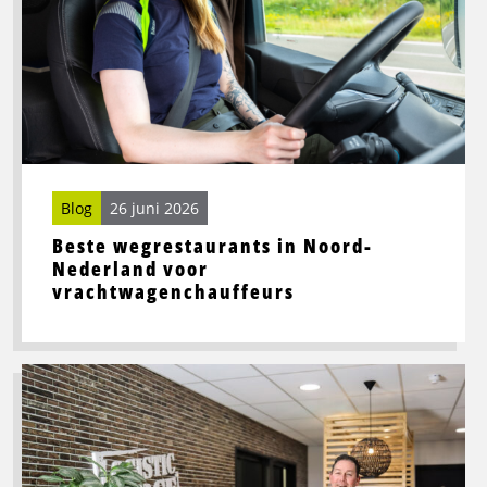
in
Noord-
Nederland
voor
vrachtwagenchauffeurs
Blog
26 juni 2026
Beste wegrestaurants in Noord-
Nederland voor
vrachtwagenchauffeurs
Lees
meer
over
Toekomstbestendige
logistiek