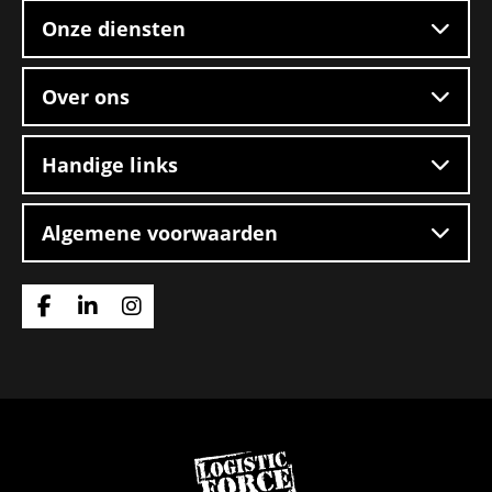
Onze diensten
Over ons
Handige links
Algemene voorwaarden
Ga
Ga
Ga
naar
naar
naar
Facebook
Linkedin
Instagram
Ga
naar