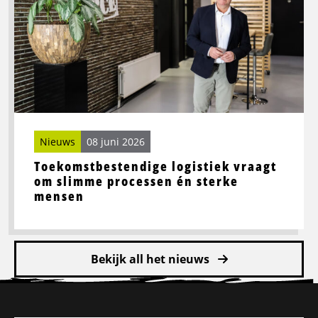
vraagt
om
slimme
processen
én
sterke
mensen
Nieuws
08 juni 2026
Toekomstbestendige logistiek vraagt
om slimme processen én sterke
mensen
Bekijk all het nieuws
Site
footer