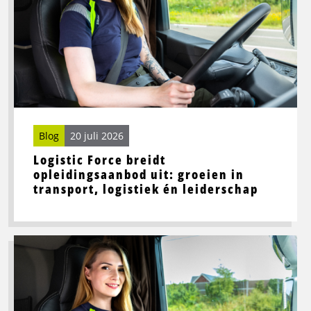
Force
breidt
opleidingsaanbod
uit:
groeien
in
transport,
logistiek
én
Blog
20 juli 2026
leiderschap
Logistic Force breidt
opleidingsaanbod uit: groeien in
transport, logistiek én leiderschap
Lees
meer
over
Beste
wegrestaurants