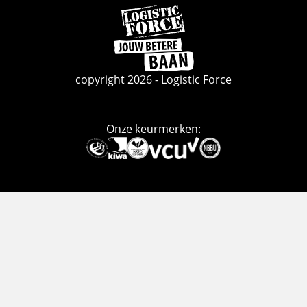
Ga
naar
de
homepage
copyright 2026 - Logistic Force
Onze keurmerken:
Deze
link
gaat
naar