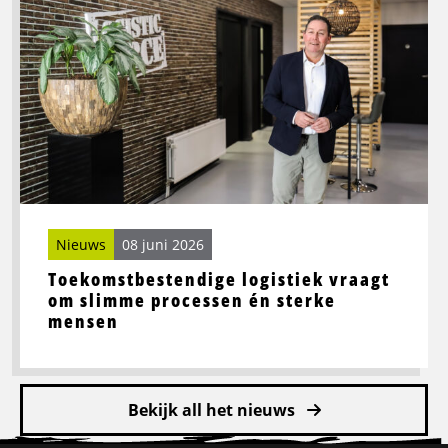
Toekomstbestendige
logistiek
vraagt
om
slimme
processen
én
sterke
mensen
Nieuws
08 juni 2026
Toekomstbestendige logistiek vraagt
om slimme processen én sterke
mensen
Bekijk all het nieuws