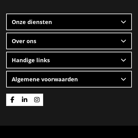
Site
footer
Onze diensten
Over ons
Handige links
Algemene voorwaarden
Ga
Ga
Ga
naar
naar
naar
Facebook
Linkedin
Instagram