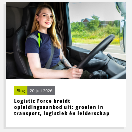
Lees
meer
over
Logistic
Force
breidt
opleidingsaanbod
uit:
groeien
in
transport,
logistiek
én
Blog
20 juli 2026
leiderschap
Logistic Force breidt
opleidingsaanbod uit: groeien in
transport, logistiek én leiderschap