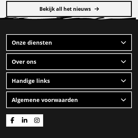
Bekijk all het nieuws
Site
footer
Onze diensten
Over ons
Handige links
Algemene voorwaarden
Ga
Ga
Ga
naar
naar
naar