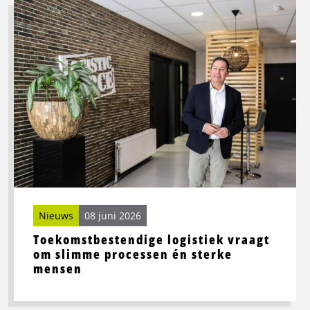
Lees
meer
over
Toekomstbestendige
logistiek
vraagt
om
slimme
processen
én
sterke
mensen
Nieuws
08 juni 2026
Toekomstbestendige logistiek vraagt
om slimme processen én sterke
mensen