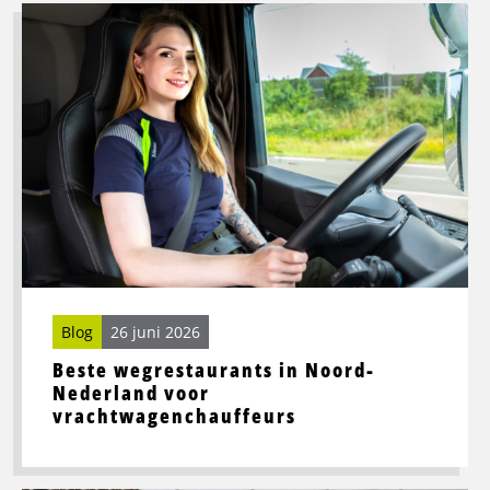
Lees
meer
over
Beste
wegrestaurants
in
Noord-
Nederland
voor
vrachtwagenchauffeurs
Blog
26 juni 2026
Beste wegrestaurants in Noord-
Nederland voor
vrachtwagenchauffeurs