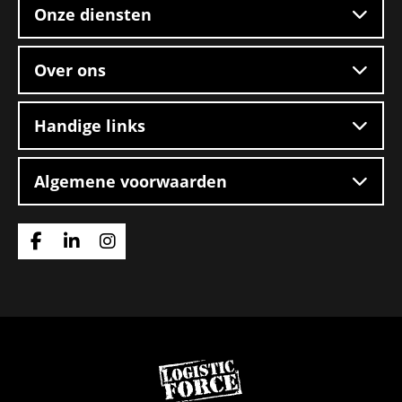
Onze diensten
Over ons
Handige links
Algemene voorwaarden
Ga
Ga
Ga
naar
naar
naar
Facebook
Linkedin
Instagram
Ga
naar