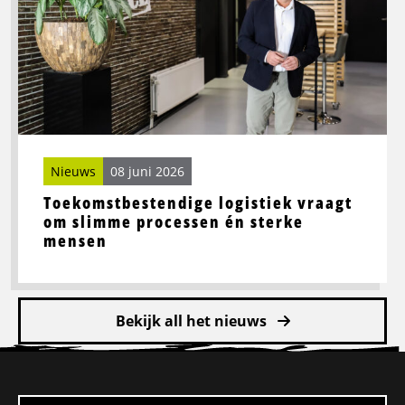
vraagt
om
slimme
processen
én
sterke
mensen
Nieuws
08 juni 2026
Toekomstbestendige logistiek vraagt
om slimme processen én sterke
mensen
Bekijk all het nieuws
Site
footer