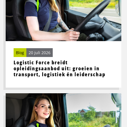
breidt
opleidingsaanbod
uit:
groeien
in
transport,
logistiek
én
Blog
20 juli 2026
leiderschap
Logistic Force breidt
opleidingsaanbod uit: groeien in
transport, logistiek én leiderschap
Lees
meer
over
Beste
wegrestaurants