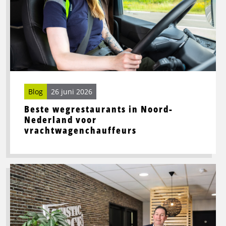
in
Noord-
Nederland
voor
vrachtwagenchauffeurs
Blog
26 juni 2026
Beste wegrestaurants in Noord-
Nederland voor
vrachtwagenchauffeurs
Lees
meer
over
Toekomstbestendige
logistiek