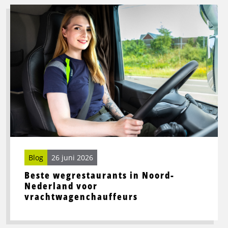
Lees
meer
over
Beste
wegrestaurants
in
Noord-
Nederland
voor
vrachtwagenchauffeurs
Blog
26 juni 2026
Beste wegrestaurants in Noord-
Nederland voor
vrachtwagenchauffeurs