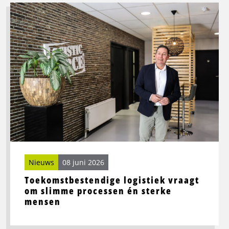
Lees
meer
over
Toekomstbestendige
logistiek
vraagt
om
slimme
processen
én
sterke
mensen
Nieuws
08 juni 2026
Toekomstbestendige logistiek vraagt
om slimme processen én sterke
mensen