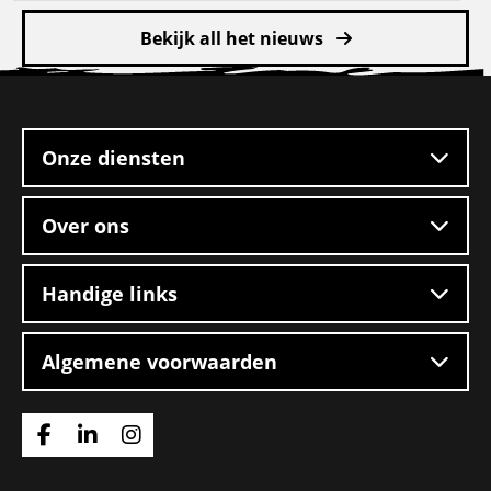
Bekijk all het nieuws
Site
footer
Onze diensten
Over ons
Handige links
Algemene voorwaarden
Ga
Ga
Ga
naar
naar
naar