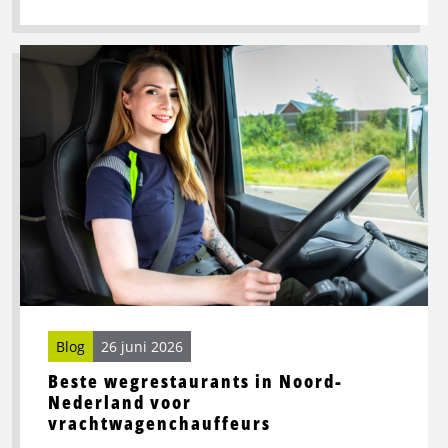
Lees
meer
over
Beste
wegrestaurants
in
Noord-
Nederland
voor
vrachtwagenchauffeurs
Blog
26 juni 2026
Beste wegrestaurants in Noord-
Nederland voor
vrachtwagenchauffeurs