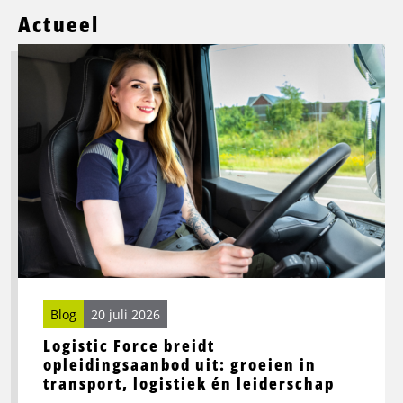
Actueel
Lees
meer
over
Logistic
Force
breidt
opleidingsaanbod
uit:
groeien
in
transport,
logistiek
én
Blog
20 juli 2026
leiderschap
Logistic Force breidt
opleidingsaanbod uit: groeien in
transport, logistiek én leiderschap