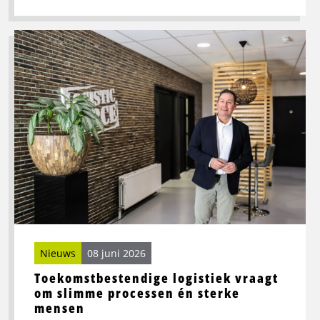
Lees
meer
over
Toekomstbestendige
logistiek
vraagt
om
slimme
processen
én
sterke
mensen
Nieuws
08 juni 2026
Toekomstbestendige logistiek vraagt
om slimme processen én sterke
mensen