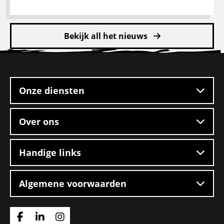
Bekijk all het nieuws
Site
footer
Onze diensten
Over ons
Handige links
Algemene voorwaarden
Ga
Ga
Ga