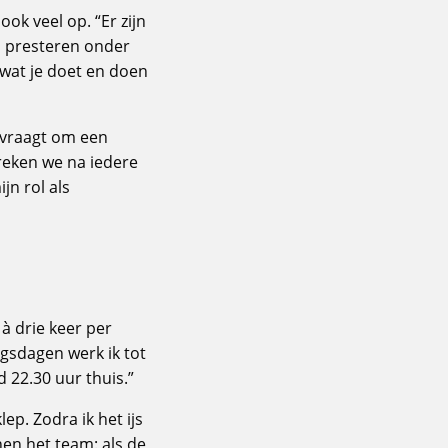
ok veel op. “Er zijn
n, presteren onder
n wat je doet en doen
n vraagt om een
reken we na iedere
jn rol als
 à drie keer per
ngsdagen werk ik tot
d 22.30 uur thuis.”
lep. Zodra ik het ijs
nnen het team: als de