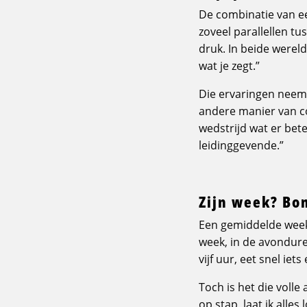
De combinatie van een
zoveel parallellen t
druk. In beide wereld
wat je zegt.”
Die ervaringen neemt
andere manier van c
wedstrijd wat er beter
leidinggevende.”
Zijn week? Bo
Een gemiddelde week v
week, in de avondure
vijf uur, eet snel ie
Toch is het die volle 
op stap, laat ik alles