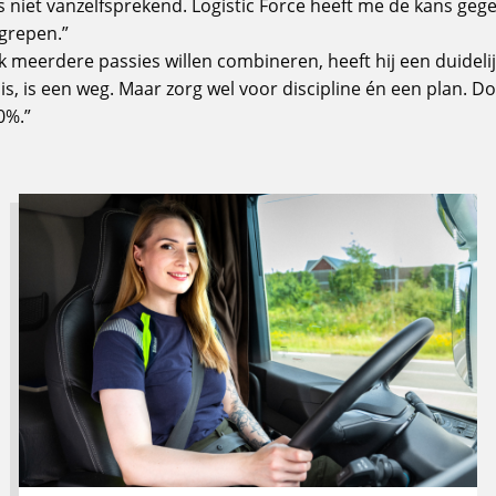
s niet vanzelfsprekend. Logistic Force heeft me de kans ge
egrepen.”
 meerdere passies willen combineren, heeft hij een duidel
is, is een weg. Maar zorg wel voor discipline én een plan. Do
0%.”
Lees
meer
over
Beste
wegrestaurants
in
Noord-
Nederland
voor
vrachtwagenchauffeurs