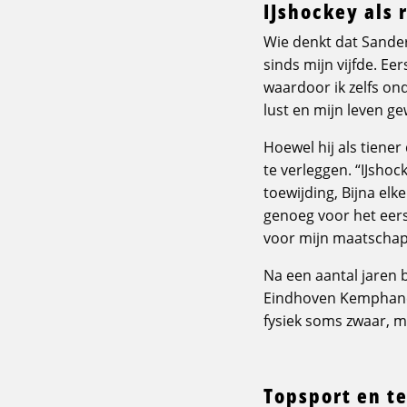
IJshockey als 
Wie denkt dat Sander p
sinds mijn vijfde. Eer
waardoor ik zelfs ond
lust en mijn leven ge
Hoewel hij als tiener
te verleggen. “IJshoc
toewijding, Bijna elk
genoeg voor het eer
voor mijn maatschapp
Na een aantal jaren b
Eindhoven Kemphanen,
fysiek soms zwaar, ma
Topsport en t