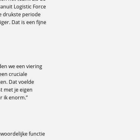
vanuit Logistic Force
de drukste periode
ger. Dat is een fijne
den we een viering
een cruciale
ken. Dat voelde
t met je eigen
r ik enorm.”
twoordelijke functie