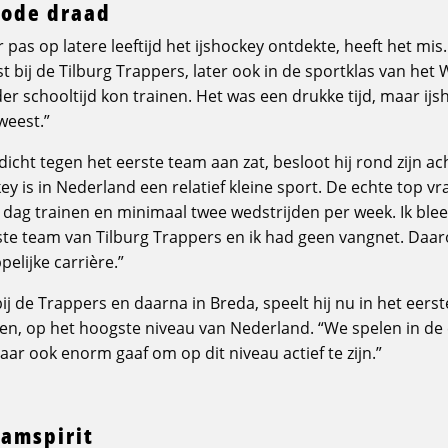
rode draad
as op latere leeftijd het ijshockey ontdekte, heeft het mis. “
st bij de Tilburg Trappers, later ook in de sportklas van het W
er schooltijd kon trainen. Het was een drukke tijd, maar ijsh
weest.”
 dicht tegen het eerste team aan zat, besloot hij rond zijn 
key is in Nederland een relatief kleine sport. De echte top v
e dag trainen en minimaal twee wedstrijden per week. Ik ble
ste team van Tilburg Trappers en ik had geen vangnet. Daa
elijke carrière.”
ij de Trappers en daarna in Breda, speelt hij nu in het eers
 op het hoogste niveau van Nederland. “We spelen in de er
ar ook enorm gaaf om op dit niveau actief te zijn.”
eamspirit