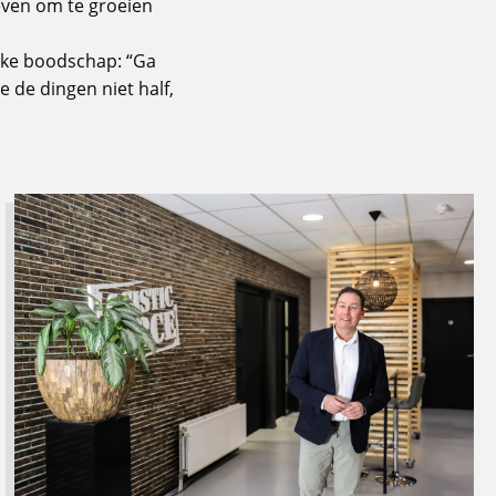
geven om te groeien
ijke boodschap: “Ga
e de dingen niet half,
Lees
meer
over
Toekomstbestendige
logistiek
vraagt
om
slimme
processen
én
sterke