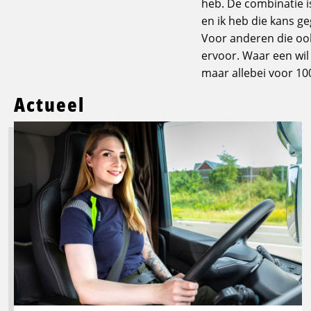
heb. De combinatie i
en ik heb die kans g
Voor anderen die ook
ervoor. Waar een wil 
maar allebei voor 10
Actueel
Lees
meer
over
Logistic
Force
breidt
opleidingsaanbod
uit:
groeien
in
transport,