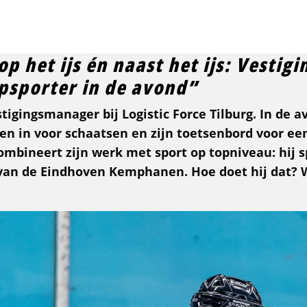
Over ons
VIA & UBrands
Vo
op het ijs én naast het ijs: Vesti
psporter in de avond”
stigingsmanager bij Logistic Force Tilburg. In de a
Populaire locaties
Code 95
Kom in contact
UBrands
en in voor schaatsen en zijn toetsenbord voor een
mbineert zijn werk met sport op topniveau: hij s
van de Eindhoven Kemphanen. Hoe doet hij dat? W
Vacatures in Rotterdam
Alle code 95 opleidingen
Vestigingen & afdelingen
UBrands - Legends in Supply Chain
Vacatures in Amsterdam
Heftruck
Bekijk landkaart
Vacatures in Tilburg
Reachtruck
Team
Vacatures in Eindhoven
EHBO onderweg
Werken bij Logistic Force
Vacatures in Den Haag
Basisveiligheid VCA
Contact
ADR basis + tank