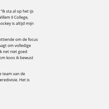
Ik sta al op het ijs
illem II College,
ockey is altijd mijn
achttiende om de focus
raagt om volledige
ek net niet goed
rom koos ik bewust
te team van de
edivisie. Het is