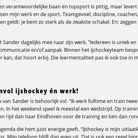
 verantwoordelijke baan en topsport is pittig, maar levert o
ussen mijn werk en de sport. Teamgevoel, discipline, coache
en geldt: je bent zo sterk als de zwakste schakel. En: zegge
 Sander dagelijks mee naar zijn werk. “Iedereen is uniek e
ommunicatie en/of aanpak. Binnen het ijshockeyteam besp
 kan, dat hoort erbij. Die leermentaliteit pas ik ook toe in mi
mvol ijshockey én werk!
an Sander is behoorlijk vol. “Ik werk fulltime en train twee
n. In het weekend speel ik meestal een wedstrijd. Op traini
ts en rijd dan naar Eindhoven voor de training en ben dan ron
agenda die hem juist energie geeft. “IJshockey is mijn uitlaatk
 los. Mijn telefoon blijft dan even uit. Dat is ook een regel bi