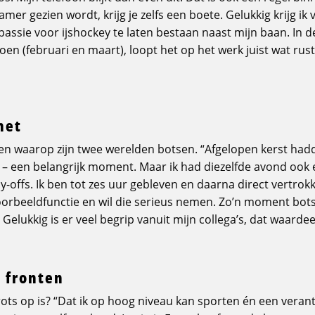
amer gezien wordt, krijg je zelfs een boete. Gelukkig krijg ik 
passie voor ijshockey te laten bestaan naast mijn baan. In 
oen (februari en maart), loopt het op het werk juist wat rusti
het
n waarop zijn twee werelden botsen. “Afgelopen kerst had
– een belangrijk moment. Maar ik had diezelfde avond ook 
y-offs. Ik ben tot zes uur gebleven en daarna direct vertrok
oorbeeldfunctie en wil die serieus nemen. Zo’n moment bots
elukkig is er veel begrip vanuit mijn collega’s, dat waardee
 fronten
rots op is? “Dat ik op hoog niveau kan sporten én een veran