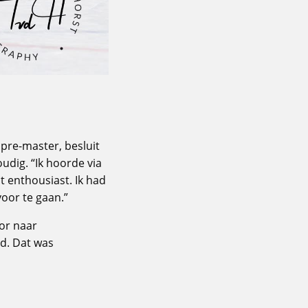
 pre-master, besluit
udig. “Ik hoorde via
t enthousiast. Ik had
oor te gaan.”
oor naar
id. Dat was