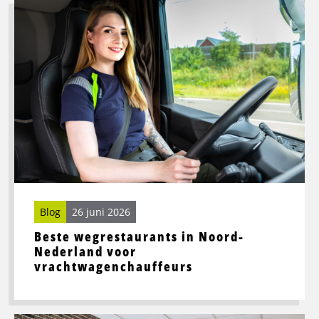
Lees
meer
over
Beste
wegrestaurants
in
Noord-
Nederland
voor
vrachtwagenchauffeurs
Blog
26 juni 2026
Beste wegrestaurants in Noord-
Nederland voor
vrachtwagenchauffeurs