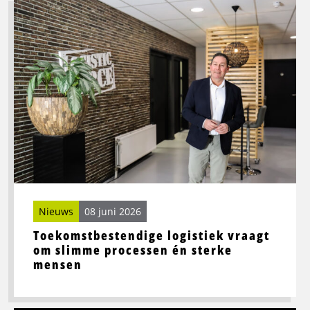
Lees
meer
over
Toekomstbestendige
logistiek
vraagt
om
slimme
processen
én
sterke
mensen
Nieuws
08 juni 2026
Toekomstbestendige logistiek vraagt
om slimme processen én sterke
mensen