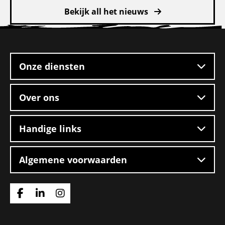
Bekijk all het nieuws
Site
footer
Onze diensten
Over ons
Handige links
Algemene voorwaarden
Ga
Ga
Ga
naar
naar
naar
Facebook
Linkedin
Instagram