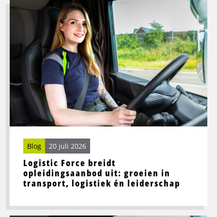
Lees
meer
over
Logistic
Force
breidt
opleidingsaanbod
uit:
groeien
in
transport,
logistiek
én
Blog
20 juli 2026
leiderschap
Logistic Force breidt
opleidingsaanbod uit: groeien in
transport, logistiek én leiderschap