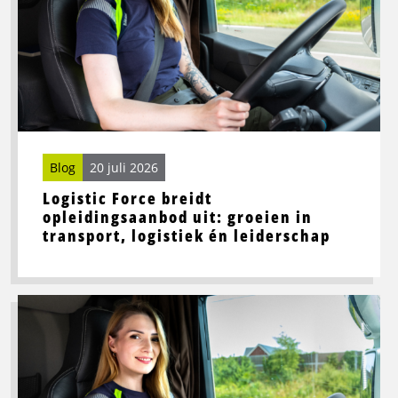
breidt
opleidingsaanbod
uit:
groeien
in
transport,
logistiek
én
Blog
20 juli 2026
leiderschap
Logistic Force breidt
opleidingsaanbod uit: groeien in
transport, logistiek én leiderschap
Lees
meer
over
Beste
wegrestaurants