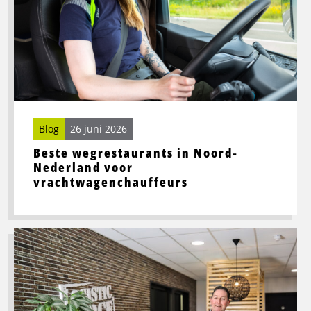
in
Noord-
Nederland
voor
vrachtwagenchauffeurs
Blog
26 juni 2026
Beste wegrestaurants in Noord-
Nederland voor
vrachtwagenchauffeurs
Lees
meer
over
Toekomstbestendige
logistiek