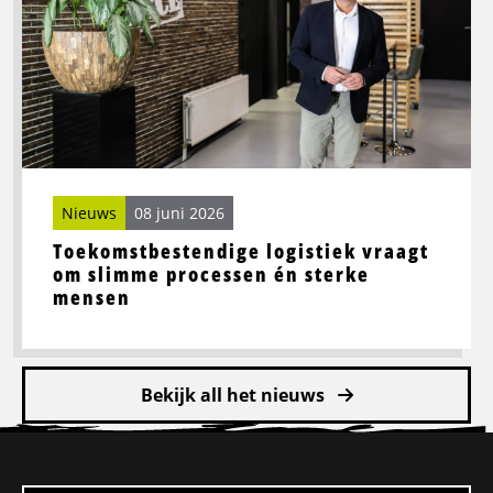
vraagt
om
slimme
processen
én
sterke
mensen
Nieuws
08 juni 2026
Toekomstbestendige logistiek vraagt
om slimme processen én sterke
mensen
Bekijk all het nieuws
Site
footer