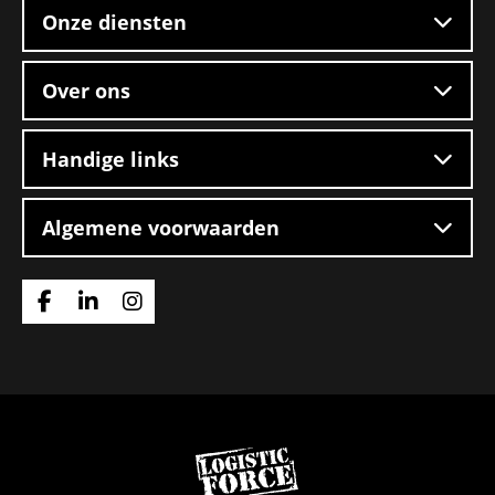
Onze diensten
Over ons
Handige links
Algemene voorwaarden
Ga
Ga
Ga
naar
naar
naar
Facebook
Linkedin
Instagram
Ga
naar