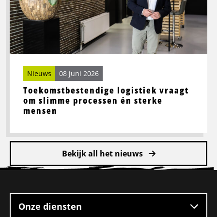
slimme
processen
én
sterke
mensen
Nieuws
08 juni 2026
Toekomstbestendige logistiek vraagt
om slimme processen én sterke
mensen
Bekijk all het nieuws
Site
footer
Onze diensten