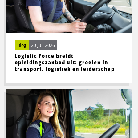
opleidingsaanbod
uit:
groeien
in
transport,
logistiek
én
Blog
20 juli 2026
leiderschap
Logistic Force breidt
opleidingsaanbod uit: groeien in
transport, logistiek én leiderschap
Lees
meer
over
Beste
wegrestaurants
in
Noord-