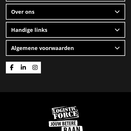
Over ons
Handige links
Algemene voorwaarden
Ga
Ga
Ga
naar
naar
naar
Facebook
Linkedin
Instagram
Ga
naar
de
homepage