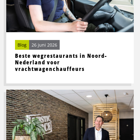
Nederland
voor
vrachtwagenchauffeurs
Blog
26 juni 2026
Beste wegrestaurants in Noord-
Nederland voor
vrachtwagenchauffeurs
Lees
meer
over
Toekomstbestendige
logistiek
vraagt
om