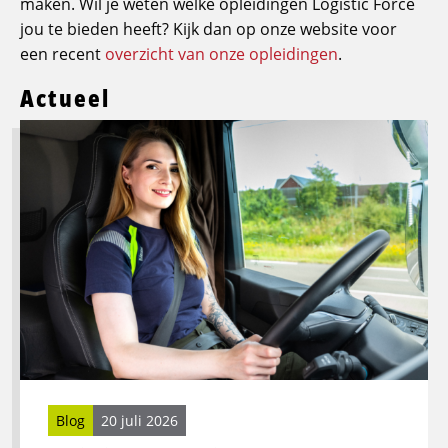
maken. Wil je weten welke opleidingen Logistic Force
jou te bieden heeft? Kijk dan op onze website voor
een recent
overzicht van onze opleidingen
.
Actueel
Lees
meer
over
Logistic
Force
breidt
opleidingsaanbod
uit:
groeien
in
transport,
logistiek
én
Blog
20 juli 2026
leiderschap