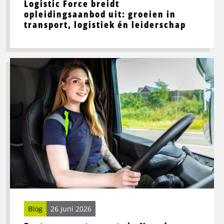
Logistic Force breidt
opleidingsaanbod uit: groeien in
transport, logistiek én leiderschap
Lees
meer
over
Beste
wegrestaurants
in
Noord-
Nederland
voor
vrachtwagenchauffeurs
Blog
26 juni 2026