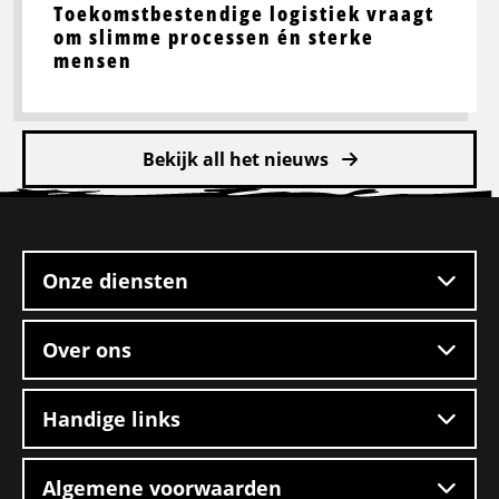
Toekomstbestendige logistiek vraagt
om slimme processen én sterke
mensen
Bekijk all het nieuws
Site
footer
Onze diensten
Over ons
Handige links
Algemene voorwaarden