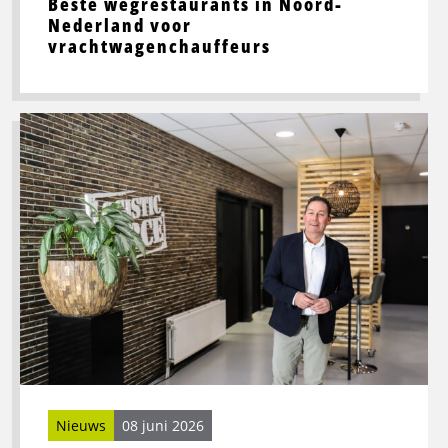
Beste wegrestaurants in Noord-
Nederland voor
vrachtwagenchauffeurs
Lees
meer
over
Toekomstbestendige
logistiek
vraagt
om
slimme
processen
én
sterke
mensen
Nieuws
08 juni 2026