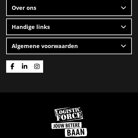
Over ons
Handige links
Algemene voorwaarden
Ga
Ga
Ga
naar
naar
naar
Facebook
Linkedin
Instagram
Ga
naar
de
homepage