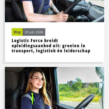
uit:
groeien
in
transport,
logistiek
én
Blog
20 juli 2026
leiderschap
Logistic Force breidt
opleidingsaanbod uit: groeien in
transport, logistiek én leiderschap
Lees
meer
over
Beste
wegrestaurants
in
Noord-