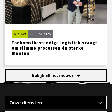
slimme
processen
én
sterke
mensen
Nieuws
08 juni 2026
Toekomstbestendige logistiek vraagt
om slimme processen én sterke
mensen
Bekijk all het nieuws
Site
footer
Onze diensten