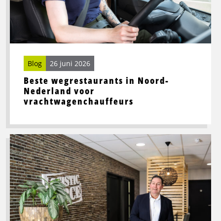
Nederland
voor
vrachtwagenchauffeurs
Blog
26 juni 2026
Beste wegrestaurants in Noord-
Nederland voor
vrachtwagenchauffeurs
Lees
meer
over
Toekomstbestendige
logistiek
vraagt
om