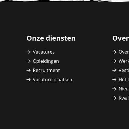
Site
footer
Onze diensten
Over
Vacatures
Over
Opleidingen
Werk
Recruitment
Vest
Vacature plaatsen
Het 
Nieu
Kwali