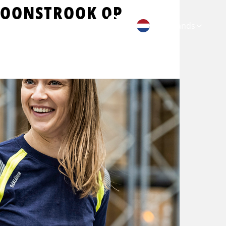
 LOONSTROOK OP
Zoeken
Favorieten
or werkgevers
Nederlands
Populaire functies
Persoonlijke ontwikkeling
Chauffeur CE
Lean belts
Logistiek medewerker
Assistent Teamleider
Bakwagenchauffeur
Talent programma's
Hef-/reachtruckchauffeur
Assessments
Verhuizer
Loopbaan coaching
Bijrijder