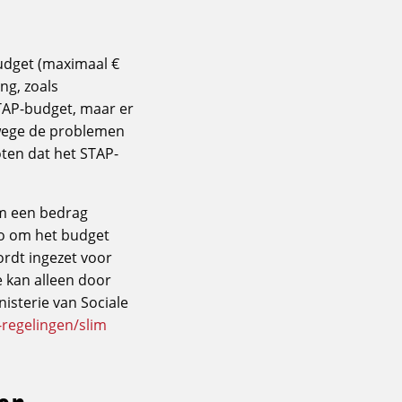
budget (maximaal €
ng, zoals
STAP-budget, maar er
nwege de problemen
oten dat het STAP-
am een bedrag
ro om het budget
ordt ingezet voor
 kan alleen door
isterie van Sociale
-regelingen/slim
 en