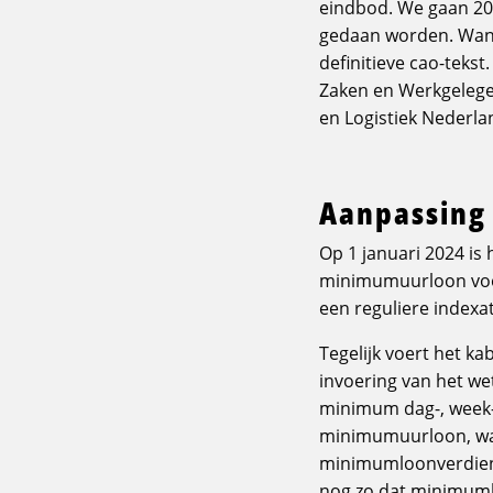
eindbod. We gaan 20
gedaan worden. Want 
definitieve cao-teks
Zaken en Werkgelege
en Logistiek Nederla
Aanpassing
Op 1 januari 2024 is
minimumuurloon voor
een reguliere indexa
Tegelijk voert het k
invoering van het we
minimum dag-, week-
minimumuurloon, waa
minimumloonverdiener
nog zo dat minimuml