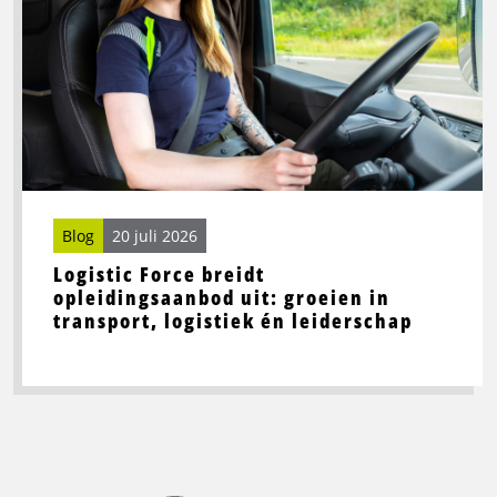
Force
breidt
opleidingsaanbod
uit:
groeien
in
transport,
logistiek
én
Blog
20 juli 2026
leiderschap
Logistic Force breidt
opleidingsaanbod uit: groeien in
transport, logistiek én leiderschap