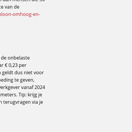
te van de
umloon-omhoog-en-
 de onbelaste
r € 0,23 per
 geldt dus niet voor
oeding te geven,
werkgever vanaf 2024
ters. Tip: krijg je
n terugvragen via je