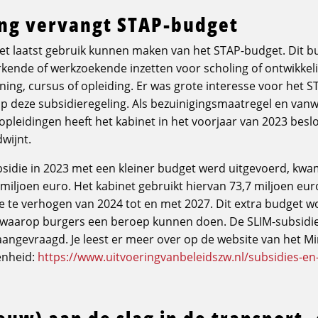
ing vervangt STAP-budget
het laatst gebruik kunnen maken van het STAP-budget. Dit 
erkende of werkzoekende inzetten voor scholing of ontwikkeli
ining, cursus of opleiding. Er was grote interesse voor het 
 op deze subsidieregeling. Als bezuinigingsmaatregel en va
leidingen heeft het kabinet in het voorjaar van 2023 besl
wijnt.
sidie in 2023 met een kleiner budget werd uitgevoerd, kw
miljoen euro. Het kabinet gebruikt hiervan 73,7 miljoen eu
e te verhogen van 2024 tot en met 2027. Dit extra budget w
, waarop burgers een beroep kunnen doen. De SLIM-subsidie
ngevraagd. Je leest er meer over op de website van het Min
enheid:
https://www.uitvoeringvanbeleidszw.nl/subsidies-en
ieuw) aan de slag in de transport-