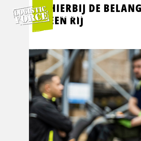
Logistic
HIERBIJ DE BELAN
Force
Vacatures
Opleidingen
EEN RIJ
Per branche
Categorieën
Over ons
VIA Logistics Professionals
Alle vacatures
Intern transport opleidingen
Over Logistic Force
VIA - Recruitment voor professionals
Logistieke vacatures
Rijopleidingen
Veelgestelde vragen
Chauffeur vacatures
Taalopleidingen
Nieuws & Blogs
Buschauffeur vacatures
ADR opleidingen
Kwaliteit
Verhuizing vacatures
Veiligheidsopleidingen
Klachten
Incompany & maatwerk opleidingen