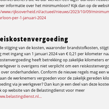
eer informatie over het minimumloon? Kijk dan op de websi
://www.rijksoverheid.nl/actueel/nieuws/2023/10/09/minim
urloon-per-1-januari-2024
reiskostenvergoeding
stijging van de kosten, waaronder brandstofkosten, stijgt
 met ingang van 1 januari 2024 van € 0,21 per kilometer naa
kostenvergoeding heeft betrekking op zakelijke kilometers en
 werkgever is overigens niet verplicht om een reiskostenverg
el over onderhandelen. Conform de nieuwe regels mag een 
aan de werknemers vergoeden voor de zakelijk gereden kilome
eding via je werkgever? Dan kun je een deel van deze koste
ijk op website van de Belastingdienst voor meer
ww.belastingdienst.nl…