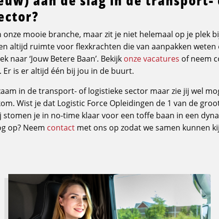
sector?
 onze mooie branche, maar zit je niet helemaal op je plek bi
n altijd ruimte voor flexkrachten die van aanpakken weten
k naar ‘Jouw Betere Baan’. Bekijk
onze vacatures
of neem c
. Er is er altijd één bij jou in de buurt.
aam in de transport- of logistieke sector maar zie jij wel 
om. Wist je dat Logistic Force Opleidingen de 1 van de groot
j stomen je in no-time klaar voor een toffe baan in een dy
nog op? Neem
contact
met ons op zodat we samen kunnen ki
Lees
meer
over
Beste