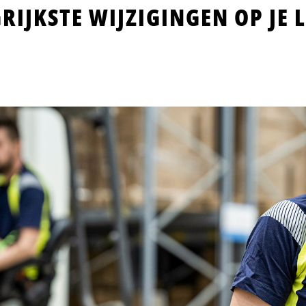
GRIJKSTE WIJZIGINGEN OP JE
Over ons
VIA & UBrands
Vo
Populaire locaties
Code 95
Kom in contact
UBrands
Vacatures in Rotterdam
Alle code 95 opleidingen
Vestigingen & afdelingen
UBrands - Legends in Supply Chain
Vacatures in Amsterdam
Heftruck
Bekijk landkaart
Vacatures in Tilburg
Reachtruck
Team
Vacatures in Eindhoven
EHBO onderweg
Werken bij Logistic Force
Vacatures in Den Haag
Basisveiligheid VCA
Contact
ADR basis + tank