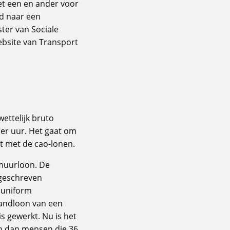
et een en ander voor
ld naar een
ster van Sociale
ebsite van Transport
ettelijk bruto
er uur. Het gaat om
gt met de cao-lonen.
umuurloon. De
rgeschreven
 uniform
andloon van een
s gewerkt. Nu is het
n dan mensen die 36