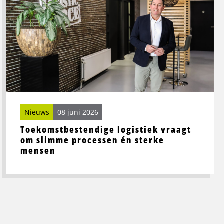
logistiek
vraagt
om
slimme
processen
én
sterke
mensen
Nieuws
08 juni 2026
Toekomstbestendige logistiek vraagt
om slimme processen én sterke
mensen