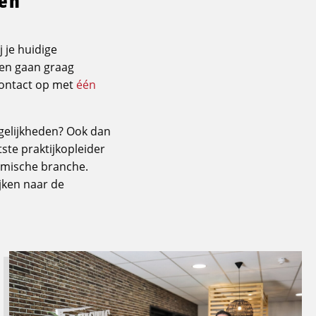
j je huidige
 en gaan graag
ontact op met
één
mogelijkheden? Ook dan
ste praktijkopleider
namische branche.
jken naar de
Lees
meer
over
Toekomstbestendige