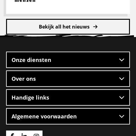
Bekijk all het nieuws
Site
footer
Onze diensten
Over ons
Handige links
Algemene voorwaarden