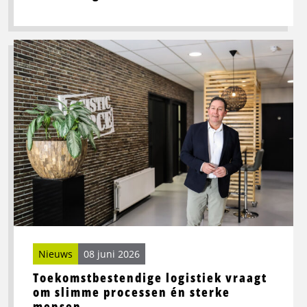
Lees
meer
over
Toekomstbestendige
logistiek
vraagt
om
slimme
processen
én
sterke
mensen
Nieuws
08 juni 2026
Toekomstbestendige logistiek vraagt
om slimme processen én sterke
mensen