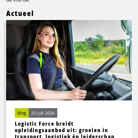
Actueel
Lees
meer
over
Logistic
Force
breidt
opleidingsaanbod
uit:
groeien
in
transport,
logistiek
én
Blog
20 juli 2026
leiderschap
Logistic Force breidt
opleidingsaanbod uit: groeien in
transport, logistiek én leiderschap