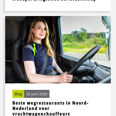
Lees
meer
over
Beste
wegrestaurants
in
Noord-
Nederland
voor
vrachtwagenchauffeurs
Blog
26 juni 2026
Beste wegrestaurants in Noord-
Nederland voor
vrachtwagenchauffeurs