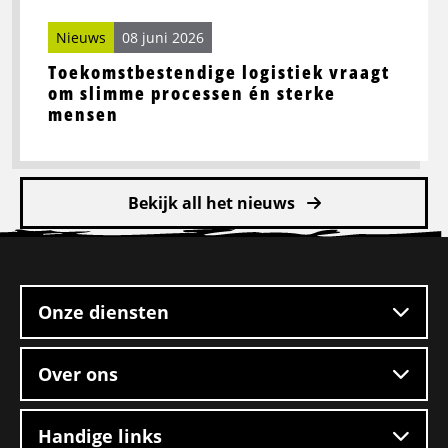
mensen
Nieuws
08 juni 2026
Toekomstbestendige logistiek vraagt
om slimme processen én sterke
mensen
Bekijk all het nieuws
Site
footer
Onze diensten
Over ons
Handige links