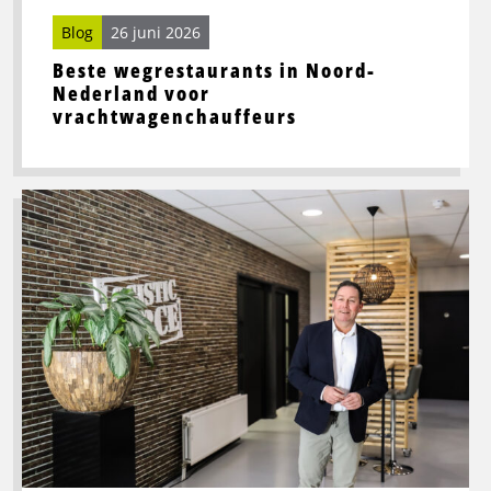
Blog
26 juni 2026
Beste wegrestaurants in Noord-
Nederland voor
vrachtwagenchauffeurs
Lees
meer
over
Toekomstbestendige
logistiek
vraagt
om
slimme
processen
én
sterke