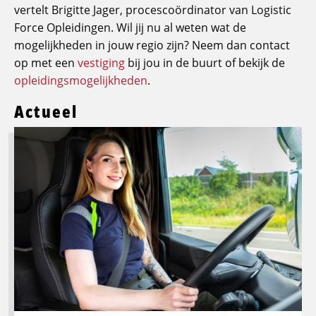
vertelt Brigitte Jager, procescoördinator van Logistic
Force Opleidingen. Wil jij nu al weten wat de
mogelijkheden in jouw regio zijn? Neem dan contact
op met een
vestiging
bij jou in de buurt of bekijk de
opleidingsmogelijkheden
.
Actueel
Lees
meer
over
Logistic
Force
breidt
opleidingsaanbod
uit:
groeien
in
transport,