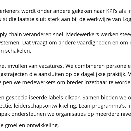
erleners wordt onder andere gekeken naar KPI’s als in
ist die laatste sluit sterk aan bij de werkwijze van Lo
supply chain veranderen snel. Medewerkers werken ste
systemen. Dat vraagt om andere vaardigheden en om 
n schakelen.
het invullen van vacatures. We combineren personele
gstrajecten die aansluiten op de dagelijkse praktijk. 
pen we medewerkers om breder inzetbaar te worden 
en gespecialiseerde labels elkaar. Samen bieden we 
lectie, leiderschapsontwikkeling, Lean-programma’s, 
npak ondersteunen we organisaties op meerdere nivea
le groei en ontwikkeling.
Ontdek onze fullservice H