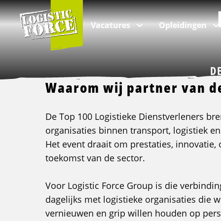
Logistic
Force
Vacatures
Opleidingen
D
Waarom wij partner van de
Per branche
Categorieën
Over ons
VIA Logistics Professionals
De Top 100 Logistieke Dienstverleners b
Alle vacatures
Intern transport opleidingen
Over Logistic Force
VIA - Recruitment voor professionals
organisaties binnen transport, logistiek e
Logistieke vacatures
Rijopleidingen
Veelgestelde vragen
Het event draait om prestaties, innovatie,
toekomst van de sector.
Chauffeur vacatures
Taalopleidingen
Nieuws & Blogs
Buschauffeur vacatures
ADR opleidingen
Kwaliteit
Voor Logistic Force Group is die verbindin
Verhuizing vacatures
Veiligheidsopleidingen
Klachten
dagelijks met logistieke organisaties die w
vernieuwen en grip willen houden op per
Incompany & maatwerk opleidingen