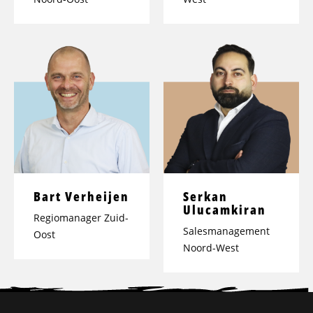
Bart Verheijen
Serkan
Ulucamkiran
Regiomanager Zuid-
Salesmanagement
Oost
Noord-West
Site