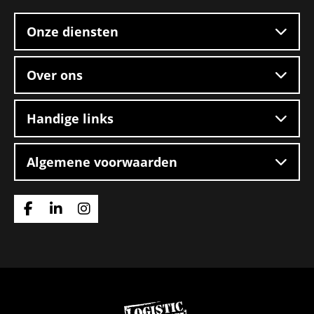
footer
Onze diensten
Over ons
Handige links
Algemene voorwaarden
Ga
Ga
Ga
naar
naar
naar
Facebook
Linkedin
Instagram
Ga