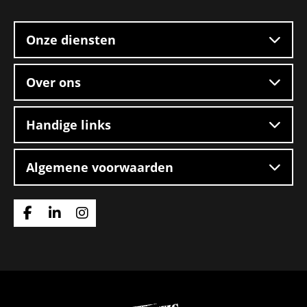
footer
Onze diensten
Over ons
Handige links
Algemene voorwaarden
Ga
Ga
Ga
naar
naar
naar
Facebook
Linkedin
Instagram