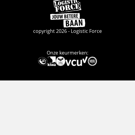
Ga
naar
de
homepage
copyright 2026 - Logistic Force
Onze keurmerken:
Deze
link
gaat
naar