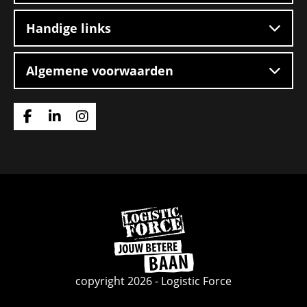
Handige links
Algemene voorwaarden
Ga
Ga
Ga
naar
naar
naar
Facebook
Linkedin
Instagram
Ga
naar
de
homepage
copyright 2026 - Logistic Force