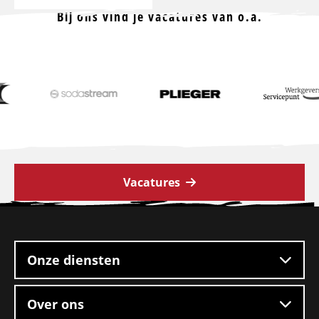
Bij ons vind je vacatures van o.a.
Vacatures
Site
footer
Onze diensten
Over ons