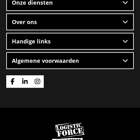
Onze diensten
Over ons
Handige links
Algemene voorwaarden
Ga
Ga
Ga
naar
naar
naar
Facebook
Linkedin
Instagram
Ga
naar