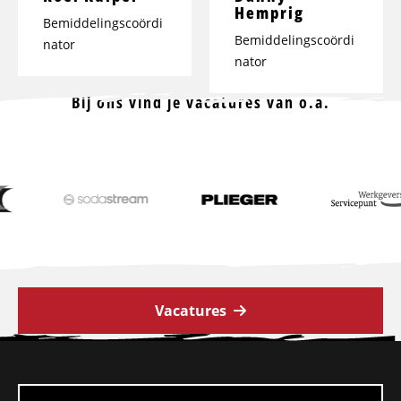
Hemprig
Bemiddelingscoördi
Bemiddelingscoördi
nator
nator
Bij ons vind je vacatures van o.a.
Vacatures
Site
footer