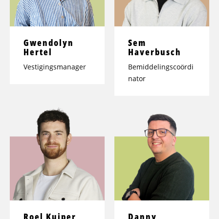
Gwendolyn
Sem
Hertel
Haverbusch
Vestigingsmanager
Bemiddelingscoördi
nator
Roel Kuiper
Danny