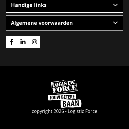
Handige links
Algemene voorwaarden
Ga
Ga
Ga
naar
naar
naar
Facebook
Linkedin
Instagram
Ga
naar
de
homepage
copyright 2026 - Logistic Force