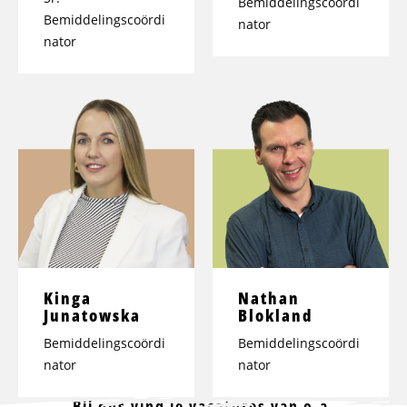
Bemiddelingscoördi
Bemiddelingscoördi
nator
nator
Kinga
Nathan
Junatowska
Blokland
Bemiddelingscoördi
Bemiddelingscoördi
nator
nator
Bij ons vind je vacatures van o.a.