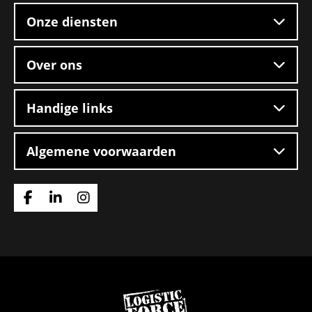
Onze diensten
Over ons
Handige links
Algemene voorwaarden
Ga
Ga
Ga
naar
naar
naar
Facebook
Linkedin
Instagram
Ga