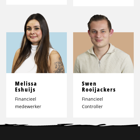
Melissa
Swen
Eshuijs
Rooijackers
Financieel
Financieel
medewerker
Controller
Site
footer