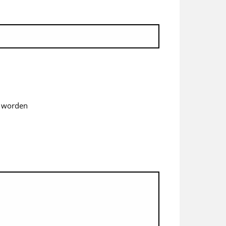
*
d worden