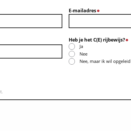
E-mailadres
*
Heb je het C(E) rijbewijs?
Ja
Nee
Nee, maar ik wil opgelei
t.