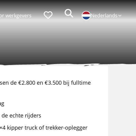
Zoeken
Favorieten
or werkgevers
Nederlands
Populaire functies
Persoonlijke ontwikkeling
Chauffeur CE
Lean belts
sen de €2.800 en €3.500 bij fulltime
Logistiek medewerker
Assistent Teamleider
Bakwagenchauffeur
Talent programma's
ag
Hef-/reachtruckchauffeur
Assessments
 de echte rijders
Verhuizer
Loopbaan coaching
×4 kipper truck of trekker-oplegger
Bijrijder