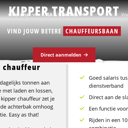
KIPPER TRANSPORT
Over ons
VIA & UBrands
Vo
VIND JOUW BETERE
CHAUFFEURSBAAN
Populaire locaties
Code 95
Kom in contact
UBrands
Direct aanmelden
r chauffeur
Vacatures in Rotterdam
Alle code 95 opleidingen
Vestigingen & afdelingen
UBrands - Legends in Supply Chain
Goed salaris tus
 dagelijks tonnen aan
Vacatures in Amsterdam
Heftruck
Bekijk landkaart
dienstverband
 met laden en lossen,
Vacatures in Tilburg
Reachtruck
Team
Direct aan de sl
s kipper chauffeur zet je
Vacatures in Eindhoven
EHBO onderweg
Werken bij Logistic Force
m de achterbak omhoog
Een functie voor
Vacatures in Den Haag
Basisveiligheid VCA
Contact
ie. Easy as that!
Rijden in een 10
ADR basis + tank