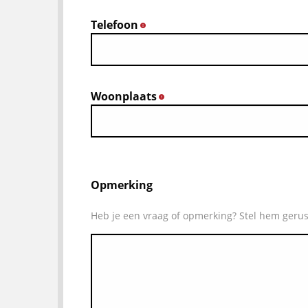
Telefoon
*
Woonplaats
*
Opmerking
Heb je een vraag of opmerking? Stel hem gerus