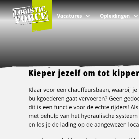
Logistic
Force
Vacatures
Opleidingen
Per branche
Categorieën
Over ons
VIA Logistics Professionals
Kieper jezelf om tot kippe
Alle vacatures
Intern transport opleidingen
Over Logistic Force
VIA - Recruitment voor professionals
Klaar voor een chauffeursbaan, waarbij je
Logistieke vacatures
Rijopleidingen
Veelgestelde vragen
bulkgoederen gaat vervoeren? Geen gedoe
Chauffeur vacatures
Taalopleidingen
Nieuws & Blogs
dit is een functie voor de echte rijders! Al
Buschauffeur vacatures
ADR opleidingen
Kwaliteit
met behulp van het hydraulische systee
Verhuizing vacatures
Veiligheidsopleidingen
Klachten
en los je de lading op de aangewezen locat
Incompany & maatwerk opleidingen