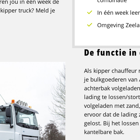
combinatie
leren jou in één week de
 kipper truck? Meld je
In één week leer
Omgeving Zeela
De functie i
Als kipper chauffeur 
je bulkgoederen van 
achterbak volgeladen.
lading te lossen/sto
volgeladen met zand, s
ervoor dat de lading 
gelost. Bij het losse
kantelbare bak.