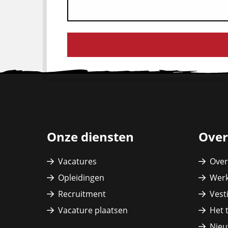
Site
footer
Onze diensten
Over
Vacatures
Over
Opleidingen
Werk
Recruitment
Vest
Vacature plaatsen
Het 
Nieu