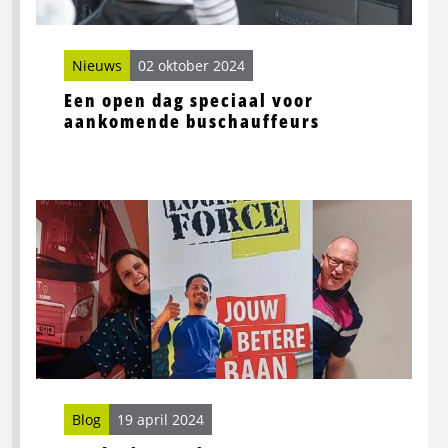
Nieuws
02 oktober 2024
Een open dag speciaal voor
aankomende buschauffeurs
Lees
meer
over
René’s
betere
baan
Blog
19 april 2024