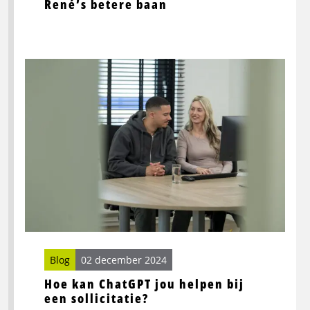
René’s betere baan
Lees
meer
over
Hoe
kan
ChatGPT
jou
helpen
bij
een
sollicitatie?
Blog
02 december 2024
Hoe kan ChatGPT jou helpen bij
een sollicitatie?