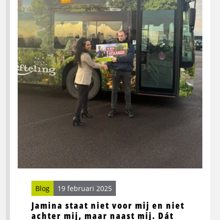
mij
en
niet
achter
mij,
maar
naast
mij.
Dát
maakt
het
verschil!
Blog
19 februari 2025
Jamina staat niet voor mij en niet
achter mij, maar naast mij. Dát