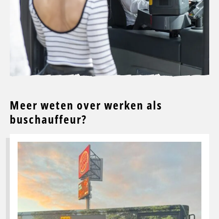
Meer weten over werken als
buschauffeur?
Lees
meer
over
Jamina
staat
niet
voor