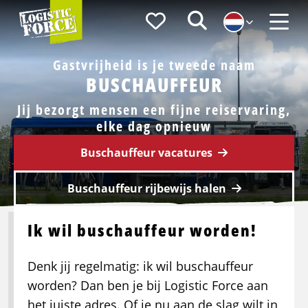
Logistic
Favorieten
Zoeken
Force
Menu
Gastvrijheid is je tweede naam
BUSCHAUFFEUR
Jij bezorgt mensen een fijne reiservaring,
elke dag opnieuw
Buschauffeur vacatures
Buschauffeur rijbewijs halen
Ik wil buschauffeur worden!
Denk jij regelmatig: ik wil buschauffeur
worden? Dan ben je bij Logistic Force aan
het juiste adres. Of je nu aan de slag wilt in